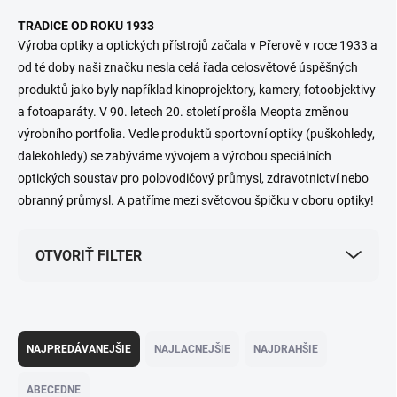
TRADICE OD ROKU 1933
Výroba optiky a optických přístrojů začala v Přerově v roce 1933 a
od té doby naši značku nesla celá řada celosvětově úspěšných
produktů jako byly například kinoprojektory, kamery, fotoobjektivy
a fotoaparáty. V 90. letech 20. století prošla Meopta změnou
výrobního portfolia. Vedle produktů sportovní optiky (puškohledy,
dalekohledy) se zabýváme vývojem a výrobou speciálních
optických soustav pro polovodičový průmysl, zdravotnictví nebo
obranný průmysl. A patříme mezi světovou špičku v oboru optiky!
OTVORIŤ FILTER
R
a
NAJPREDÁVANEJŠIE
NAJLACNEJŠIE
NAJDRAHŠIE
d
e
ABECEDNE