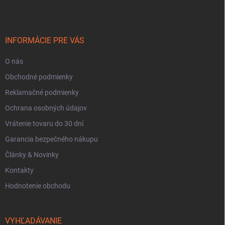
p
ä
t
i
INFORMÁCIE PRE VÁS
e
O nás
Obchodné podmienky
Reklamačné podmienky
Ochrana osobných údajov
Vrátenie tovaru do 30 dní
Garancia bezpečného nákupu
Články & Novinky
Kontakty
Hodnotenie obchodu
VYHĽADÁVANIE