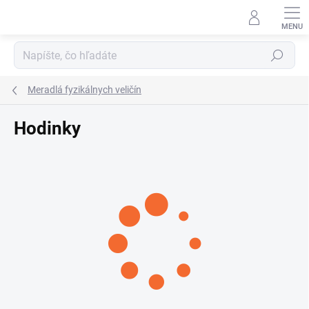
Prejsť
na
obsah
Hľadať
Meradlá fyzikálnych veličín
Hodinky