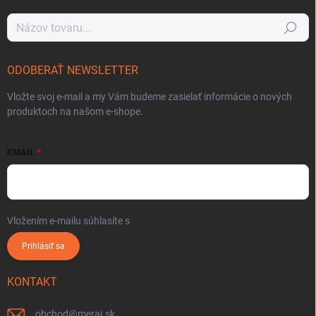
Hľadať
ODOBERAŤ NEWSLETTER
Vložte svoj e-mail a my Vám budeme zasielať informácie o nových
produktoch na našom e-shope.
EMAIL
Vložením e-mailu súhlasíte s
podmienkami ochrany osobných údajov
Prihlásiť sa
KONTAKT
obchod
@
meraj.sk