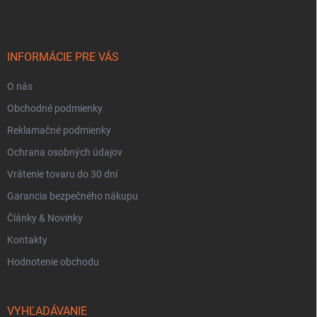
p
ä
t
i
INFORMÁCIE PRE VÁS
e
O nás
Obchodné podmienky
Reklamačné podmienky
Ochrana osobných údajov
Vrátenie tovaru do 30 dní
Garancia bezpečného nákupu
Články & Novinky
Kontakty
Hodnotenie obchodu
VYHĽADÁVANIE