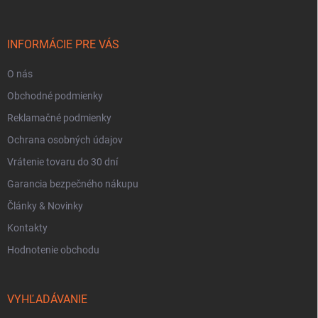
p
ä
i
t
s
i
u
INFORMÁCIE PRE VÁS
e
O nás
Obchodné podmienky
Reklamačné podmienky
Ochrana osobných údajov
Vrátenie tovaru do 30 dní
Garancia bezpečného nákupu
Články & Novinky
Kontakty
Hodnotenie obchodu
VYHĽADÁVANIE