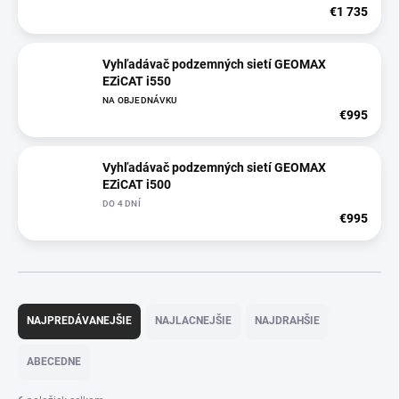
€1 735
Vyhľadávač podzemných sietí GEOMAX
EZiCAT i550
NA OBJEDNÁVKU
€995
Vyhľadávač podzemných sietí GEOMAX
EZiCAT i500
DO 4 DNÍ
€995
R
a
NAJPREDÁVANEJŠIE
NAJLACNEJŠIE
NAJDRAHŠIE
d
e
ABECEDNE
n
i