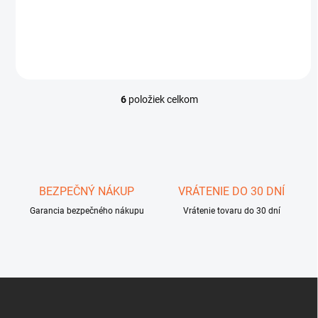
signálu EZiTEXt100 vytvárajú výkonnú zostavu...
6
položiek celkom
O
v
l
á
d
a
c
BEZPEČNÝ NÁKUP
VRÁTENIE DO 30 DNÍ
i
Garancia bezpečného nákupu
e
Vrátenie tovaru do 30 dní
p
r
v
k
y
Z
v
á
ý
p