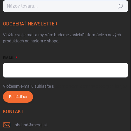
Hľadať
ODOBERAŤ NEWSLETTER
Vložte svoj e-mail a my Vám budeme zasielať informácie o nových
produktoch na našom e-shope.
EMAIL
Vložením e-mailu súhlasíte s
podmienkami ochrany osobných údajov
Prihlásiť sa
KONTAKT
obchod
@
meraj.sk