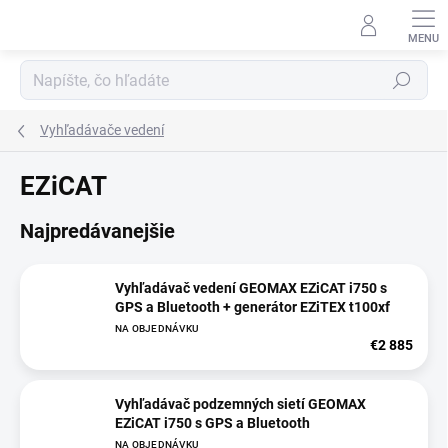
Prejsť
na
obsah
Hľadať
Vyhľadávače vedení
EZiCAT
Najpredávanejšie
Vyhľadávač vedení GEOMAX EZiCAT i750 s
GPS a Bluetooth + generátor EZiTEX t100xf
NA OBJEDNÁVKU
€2 885
Vyhľadávač podzemných sietí GEOMAX
EZiCAT i750 s GPS a Bluetooth
NA OBJEDNÁVKU