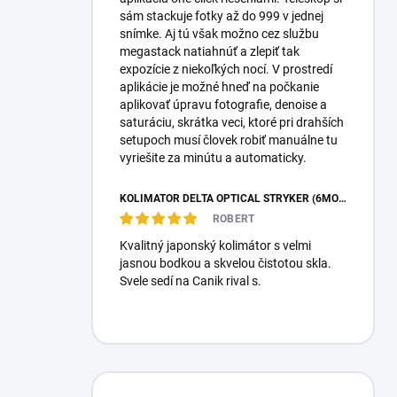
sám stackuje fotky až do 999 v jednej
snímke. Aj tú však možno cez službu
megastack natiahnúť a zlepiť tak
expozície z niekoľkých nocí. V prostredí
aplikácie je možné hneď na počkanie
aplikovať úpravu fotografie, denoise a
saturáciu, skrátka veci, ktoré pri drahších
setupoch musí človek robiť manuálne tu
vyriešite za minútu a automaticky.
KOLIMÁTOR DELTA OPTICAL STRYKER (6MOA)
ROBERT
Kvalitný japonský kolimátor s velmi
jasnou bodkou a skvelou čistotou skla.
Svele sedí na Canik rival s.