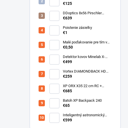
Detektor horľavých plynov
€125
DDoptics 8x56 Pirschler
Gen.3 Magnesium zelený
€639
Poistenie zásielky
€1
Malé poďakovanie pre tím v
sklade
€0,50
Detektor kovov Minelab X-
Terra ELITE pinpoiter set
€499
Vortex DIAMONDBACK HD
10X50
€259
XP ORX X35 22 cm RC +
bezdrôtové slúchadlá
€685
WSAUDIO
Batoh XP Backpack 240
€65
Inteligentný astronomický
teleskop DwarfLab Dwarf III
€599