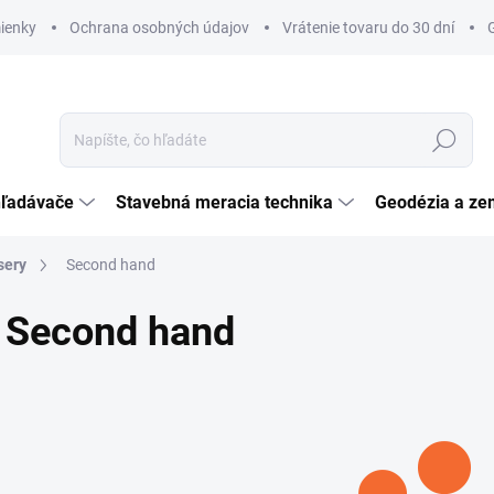
ienky
Ochrana osobných údajov
Vrátenie tovaru do 30 dní
Hľadať
hľadávače
Stavebná meracia technika
Geodézia a ze
sery
Second hand
Second hand