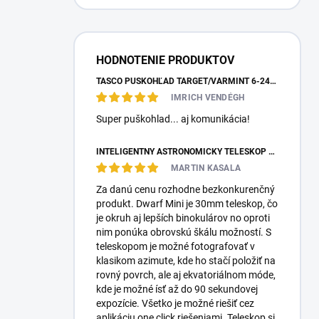
HODNOTENIE PRODUKTOV
TASCO PUŠKOHĽAD TARGET/VARMINT 6-24X42 MILDOT
IMRICH VENDÉGH
Super puškohlad... aj komunikácia!
INTELIGENTNÝ ASTRONOMICKÝ TELESKOP DWARFLAB DWARF MINI
MARTIN KASALA
Za danú cenu rozhodne bezkonkurenčný
produkt. Dwarf Mini je 30mm teleskop, čo
je okruh aj lepších binokulárov no oproti
nim ponúka obrovskú škálu možností. S
teleskopom je možné fotografovať v
klasikom azimute, kde ho stačí položiť na
rovný povrch, ale aj ekvatoriálnom móde,
kde je možné ísť až do 90 sekundovej
expozície. Všetko je možné riešiť cez
aplikáciu one click riešeniami. Teleskop si