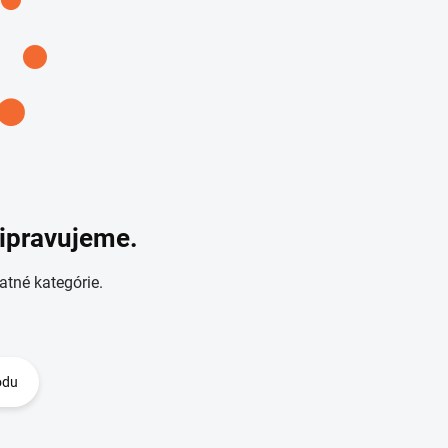
ripravujeme.
atné kategórie.
odu