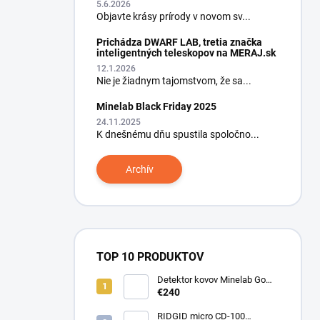
5.6.2026
Objavte krásy prírody v novom sv...
Prichádza DWARF LAB, tretia značka
inteligentných teleskopov na MERAJ.sk
12.1.2026
Nie je žiadnym tajomstvom, že sa...
Minelab Black Friday 2025
24.11.2025
K dnešnému dňu spustila spoločno...
Archív
TOP 10 PRODUKTOV
Detektor kovov Minelab Go
Find 66
€240
RIDGID micro CD-100