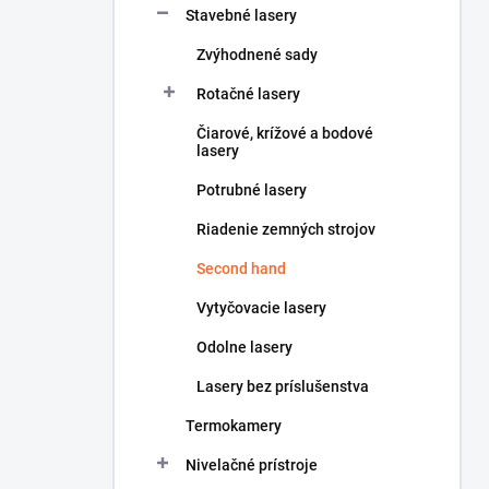
Stavebné lasery
e
l
Zvýhodnené sady
Rotačné lasery
Čiarové, krížové a bodové
lasery
Potrubné lasery
Riadenie zemných strojov
Second hand
Vytyčovacie lasery
Odolne lasery
Lasery bez príslušenstva
Termokamery
Nivelačné prístroje