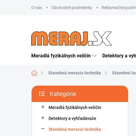
Prejsť
O nás
Obchodné podmienky
Reklamačné podm
na
obsah
Meradlá fyzikálnych veličín
Detektory a vy
Domov
Stavebná meracia technika
Stavebné la
B
Kategórie
o
Preskočiť
č
kategórie
n
Meradlá fyzikálnych veličín
ý
Detektory a vyhľadávače
p
a
Stavebná meracia technika
n