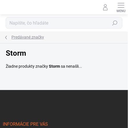
Prejsť
na
obsah
Hľadať
Predávané značky
Storm
Žiadne produkty značky
Storm
sa nenašli...
Z
á
p
ä
t
i
INFORMÁCIE PRE VÁS