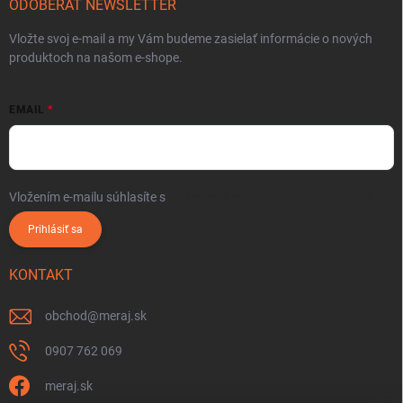
ODOBERAŤ NEWSLETTER
Vložte svoj e-mail a my Vám budeme zasielať informácie o nových
produktoch na našom e-shope.
EMAIL
Vložením e-mailu súhlasíte s
podmienkami ochrany osobných údajov
Prihlásiť sa
KONTAKT
obchod
@
meraj.sk
0907 762 069
meraj.sk