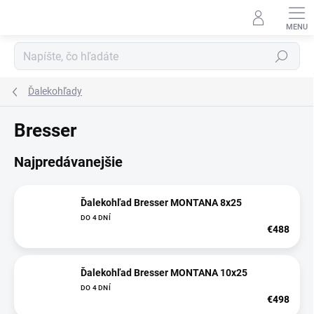
Prejsť
na
obsah
Hľadať
Ďalekohľady
Bresser
Najpredávanejšie
Ďalekohľad Bresser MONTANA 8x25
DO 4 DNÍ
€488
Ďalekohľad Bresser MONTANA 10x25
DO 4 DNÍ
€498