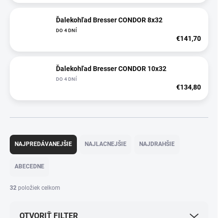
Ďalekohľad Bresser CONDOR 8x32
DO 4 DNÍ
€141,70
Ďalekohľad Bresser CONDOR 10x32
DO 4 DNÍ
€134,80
R
a
NAJPREDÁVANEJŠIE
NAJLACNEJŠIE
NAJDRAHŠIE
d
e
ABECEDNE
n
i
32
položiek celkom
e
p
OTVORIŤ FILTER
r