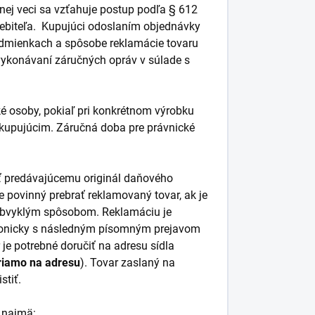
nej veci sa vzťahuje postup podľa § 612
rebiteľa. Kupujúci odoslaním objednávky
odmienkach a spôsobe reklamácie tovaru
vykonávaní záručných opráv v súlade s
ké osoby, pokiaľ pri konkrétnom výrobku
 kupujúcim. Záručná doba pre právnické
žiť predávajúcemu originál daňového
je povinný prebrať reklamovaný tovar, ak je
 obvyklým spôsobom. Reklamáciu je
efonicky s následným písomným prejavom
je potrebné doručiť na adresu sídla
priamo na adresu
).
Tovar zaslaný na
stiť.
 najmä: