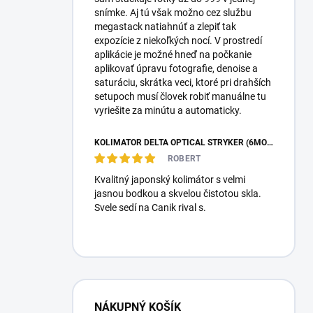
snímke. Aj tú však možno cez službu
megastack natiahnúť a zlepiť tak
expozície z niekoľkých nocí. V prostredí
aplikácie je možné hneď na počkanie
aplikovať úpravu fotografie, denoise a
saturáciu, skrátka veci, ktoré pri drahších
setupoch musí človek robiť manuálne tu
vyriešite za minútu a automaticky.
KOLIMÁTOR DELTA OPTICAL STRYKER (6MOA)
ROBERT
Kvalitný japonský kolimátor s velmi
jasnou bodkou a skvelou čistotou skla.
Svele sedí na Canik rival s.
NÁKUPNÝ KOŠÍK