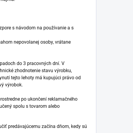
zpore s návodom na používanie a s
ásahom nepovolanej osoby, vrátane
rípadoch do 3 pracovných dní. V
hnické zhodnotenie stavu výrobku,
nutí tejto lehoty má kupujúci právo od
vý výrobok.
prostredne po ukončení reklamačného
ručený spolu s tovarom alebo
ručiť predávajúcemu začína dňom, kedy sú