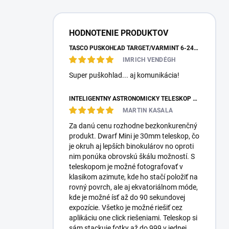
HODNOTENIE PRODUKTOV
TASCO PUŠKOHĽAD TARGET/VARMINT 6-24X42 MILDOT
IMRICH VENDÉGH
Super puškohlad... aj komunikácia!
INTELIGENTNÝ ASTRONOMICKÝ TELESKOP DWARFLAB DWARF MINI
MARTIN KASALA
Za danú cenu rozhodne bezkonkurenčný
produkt. Dwarf Mini je 30mm teleskop, čo
je okruh aj lepších binokulárov no oproti
nim ponúka obrovskú škálu možností. S
teleskopom je možné fotografovať v
klasikom azimute, kde ho stačí položiť na
rovný povrch, ale aj ekvatoriálnom móde,
kde je možné ísť až do 90 sekundovej
expozície. Všetko je možné riešiť cez
aplikáciu one click riešeniami. Teleskop si
sám stackuje fotky až do 999 v jednej