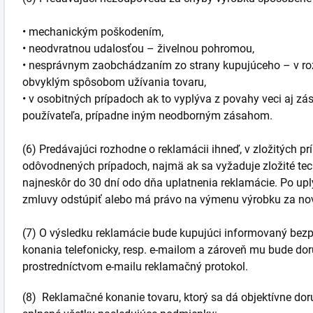
• mechanickým poškodením,
• neodvratnou udalosťou – živelnou pohromou,
• nesprávnym zaobchádzaním zo strany kupujúceho – v ro
obvyklým spôsobom užívania tovaru,
• v osobitných prípadoch ak to vyplýva z povahy veci aj z
používateľa, prípadne iným neodborným zásahom.
(6) Predávajúci rozhodne o reklamácii ihneď, v zložitých p
odôvodnených prípadoch, najmä ak sa vyžaduje zložité tec
najneskôr do 30 dní odo dňa uplatnenia reklamácie. Po uply
zmluvy odstúpiť alebo má právo na výmenu výrobku za no
(7) O výsledku reklamácie bude kupujúci informovaný bez
konania telefonicky, resp. e-mailom a zároveň mu bude do
prostredníctvom e-mailu reklamačný protokol.
(8) Reklamačné konanie tovaru, ktorý sa dá objektívne do