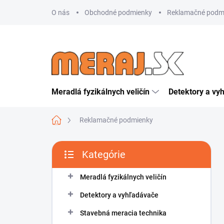
Prejsť
O nás
Obchodné podmienky
Reklamačné podm
na
obsah
Meradlá fyzikálnych veličín
Detektory a vy
Domov
Reklamačné podmienky
B
Kategórie
o
Preskočiť
č
kategórie
n
Meradlá fyzikálnych veličín
ý
Detektory a vyhľadávače
p
a
Stavebná meracia technika
n