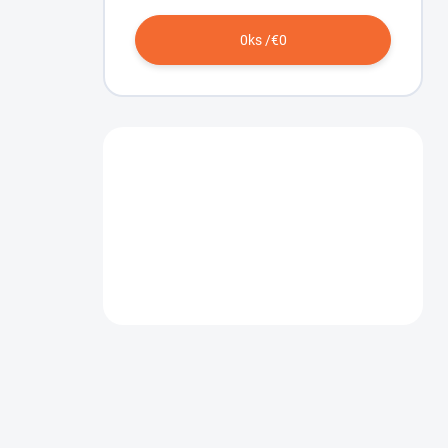
0
ks /
€0