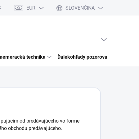
EUR
SLOVENČINA
Garancia bezpečného nákupu
Články & Novinky
Kontakty
Ho
PRÁZDNY KOŠÍK
NÁKUPNÝ
KOŠÍK
memeracká technika
Ďalekohľady pozorovacia optika
upujúcim od predávajúceho vo forme
ckého obchodu predávajúceho.