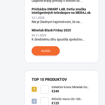
Objavte krásy prírody v novom sv...
Prichádza DWARF LAB, tretia značka
inteligentných teleskopov na MERAJ.sk
12.1.2026
Nie je žiadnym tajomstvom, že sa...
Minelab Black Friday 2025
24.11.2025
K dnešnému dňu spustila spoločno...
Archív
TOP 10 PRODUKTOV
Detektor kovov Minelab Go
Find 66
€240
RIDGID micro CD-100
Detektor horľavých plynov
€125