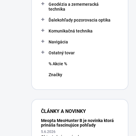
Geodézia a zememeracká
e
technika
l
Ďalekohľady pozorovacia optika
Komunikačná technika
Navigácia
Ostatný tovar
% Akcie %
Značky
ČLÁNKY A NOVINKY
Meopta MeoHunter B je novinka ktorá
prináša fascinujúce pohľady
5.6.2026