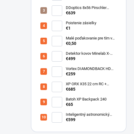
DDoptics 8x56 Pirschler
Gen.3 Magnesium zelený
€639
Poistenie zásielky
€1
Malé poďakovanie pre tím v
sklade
€0,50
Detektor kovov Minelab X-
Terra ELITE pinpoiter set
€499
Vortex DIAMONDBACK HD
10X50
€259
XP ORX X35 22 cm RC +
bezdrôtové slúchadlá
€685
WSAUDIO
Batoh XP Backpack 240
€65
Inteligentný astronomický
teleskop DwarfLab Dwarf III
€599