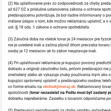
(2) Na uplatňovanie práv zo zodpovednosti za chyby preda
až 627 OZ a príslušné ustanovenia zákona o ochrane spot
predávajúcemu potvrdzuje, že bol riadne informovaný o p
vrátane údajov o tom, kde možno reklamáciu uplatniť, a o 
ust. § 18 ods. 1 zákona o ochrane spotrebiteľa.
(3) Záručná doba na všetok tovar je 24 mesiacov pre fyzic
nie je uvedené inak a začína plynúť dňom prevzatia tovaru
osoby je 12 mesiacov ak to zákon neupravuje inak.
(4) Pri uplatňovaní reklamácie je kupujúci povinný predlo
dokladu a originál záručného listu, pričom predávajúci nie 
znečistený alebo ak vykazuje znaky používania iným ako
kupujúci oprávnený uplatniť u predávajúceho osobne, tel
vo forme emailu na
obchod@meraj.sk
. Reklamovaný tovar 
spoločnosti
(
tovar nezasielať na Poštu musi byť zaslaný 
dobierku nepreberáme. Zásielku s tovarom odporúčame poi
(5) Predávajúci nezodpovedá za chyby výrobku spôsobené