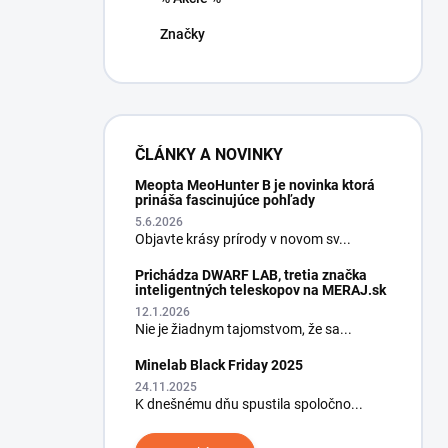
Značky
ČLÁNKY A NOVINKY
Meopta MeoHunter B je novinka ktorá
prináša fascinujúce pohľady
5.6.2026
Objavte krásy prírody v novom sv...
Prichádza DWARF LAB, tretia značka
inteligentných teleskopov na MERAJ.sk
12.1.2026
Nie je žiadnym tajomstvom, že sa...
Minelab Black Friday 2025
24.11.2025
K dnešnému dňu spustila spoločno...