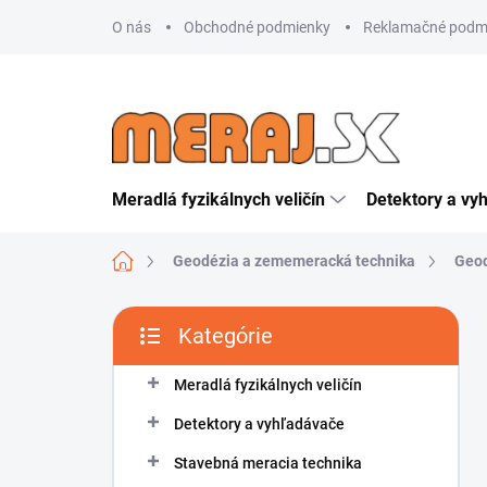
Prejsť
O nás
Obchodné podmienky
Reklamačné podm
na
obsah
Meradlá fyzikálnych veličín
Detektory a vy
Domov
Geodézia a zememeracká technika
Geod
B
Kategórie
o
Preskočiť
č
kategórie
n
Meradlá fyzikálnych veličín
ý
Detektory a vyhľadávače
p
a
Stavebná meracia technika
n