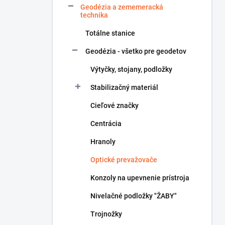
Geodézia a zememeracká
e
technika
l
Totálne stanice
Geodézia - všetko pre geodetov
Výtyčky, stojany, podložky
Stabilizačný materiál
Cieľové značky
Centrácia
Hranoly
Optické prevažovače
Konzoly na upevnenie prístroja
Nivelačné podložky "ŽABY"
Trojnožky