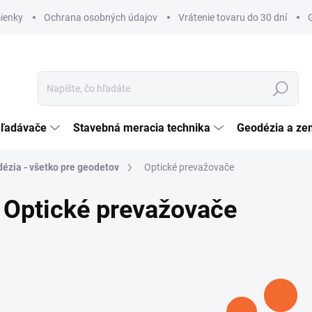
ienky
Ochrana osobných údajov
Vrátenie tovaru do 30 dní
Hľadať
hľadávače
Stavebná meracia technika
Geodézia a ze
ézia - všetko pre geodetov
Optické prevažovače
Optické prevažovače