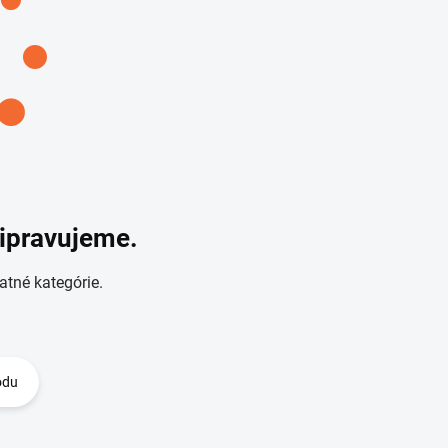
ripravujeme.
atné kategórie.
odu