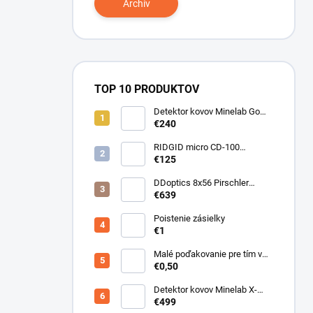
Archív
TOP 10 PRODUKTOV
Detektor kovov Minelab Go
Find 66
€240
RIDGID micro CD-100
Detektor horľavých plynov
€125
DDoptics 8x56 Pirschler
Gen.3 Magnesium zelený
€639
Poistenie zásielky
€1
Malé poďakovanie pre tím v
sklade
€0,50
Detektor kovov Minelab X-
Terra ELITE pinpoiter set
€499