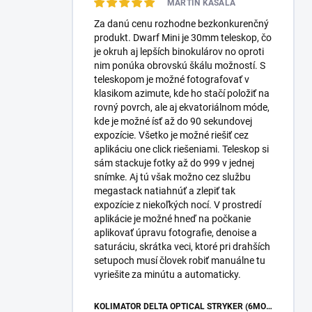
MARTIN KASALA
Za danú cenu rozhodne bezkonkurenčný
produkt. Dwarf Mini je 30mm teleskop, čo
je okruh aj lepších binokulárov no oproti
nim ponúka obrovskú škálu možností. S
teleskopom je možné fotografovať v
klasikom azimute, kde ho stačí položiť na
rovný povrch, ale aj ekvatoriálnom móde,
kde je možné ísť až do 90 sekundovej
expozície. Všetko je možné riešiť cez
aplikáciu one click riešeniami. Teleskop si
sám stackuje fotky až do 999 v jednej
snímke. Aj tú však možno cez službu
megastack natiahnúť a zlepiť tak
expozície z niekoľkých nocí. V prostredí
aplikácie je možné hneď na počkanie
aplikovať úpravu fotografie, denoise a
saturáciu, skrátka veci, ktoré pri drahších
setupoch musí človek robiť manuálne tu
vyriešite za minútu a automaticky.
KOLIMÁTOR DELTA OPTICAL STRYKER (6MOA)