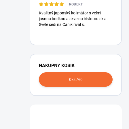
ROBERT
Kvalitný japonský kolimátor s velmi
jasnou bodkou a skvelou čistotou skla.
Svele sedí na Canik rival s.
NÁKUPNÝ KOŠÍK
0
ks /
€0