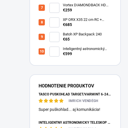
Vortex DIAMONDBACK HD
10X50
€259
XP ORX X35 22 cm RC +
bezdrôtové slúchadlá
€685
WSAUDIO
Batoh XP Backpack 240
€65
Inteligentný astronomický
teleskop DwarfLab Dwarf III
€599
HODNOTENIE PRODUKTOV
TASCO PUŠKOHĽAD TARGET/VARMINT 6-24X42 MILDOT
IMRICH VENDÉGH
Super puškohlad... aj komunikácia!
INTELIGENTNÝ ASTRONOMICKÝ TELESKOP DWARFLAB DWARF MINI