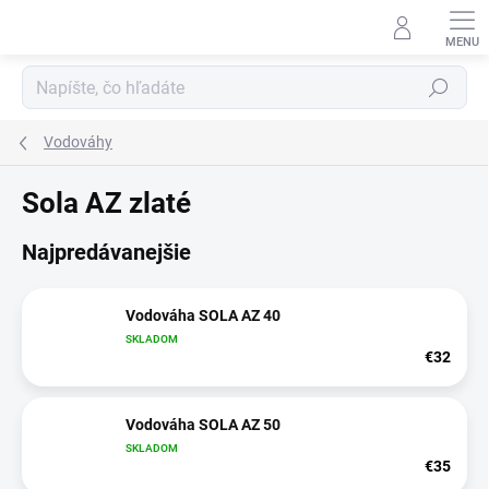
Prejsť
na
obsah
Hľadať
Vodováhy
Sola AZ zlaté
Najpredávanejšie
Vodováha SOLA AZ 40
SKLADOM
€32
Vodováha SOLA AZ 50
SKLADOM
€35