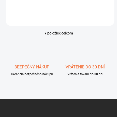
€65
Do košíka
7
položiek celkom
O
v
l
á
d
a
c
BEZPEČNÝ NÁKUP
VRÁTENIE DO 30 DNÍ
i
Garancia bezpečného nákupu
e
Vrátenie tovaru do 30 dní
p
r
v
k
y
Z
v
á
ý
p
p