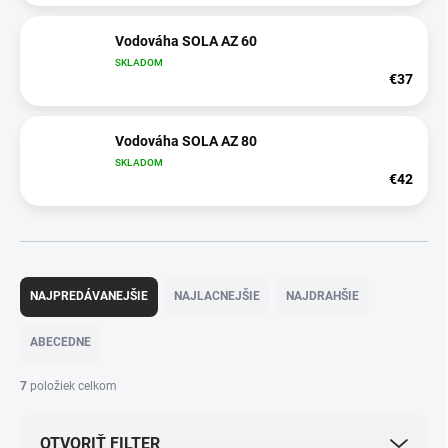
Vodováha SOLA AZ 60
SKLADOM
€37
Vodováha SOLA AZ 80
SKLADOM
€42
R
a
NAJPREDÁVANEJŠIE
NAJLACNEJŠIE
NAJDRAHŠIE
d
e
ABECEDNE
n
i
7
položiek celkom
e
p
OTVORIŤ FILTER
r