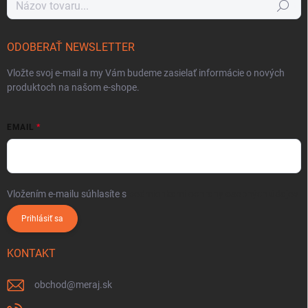
Hľadať
ODOBERAŤ NEWSLETTER
Vložte svoj e-mail a my Vám budeme zasielať informácie o nových
produktoch na našom e-shope.
EMAIL
Vložením e-mailu súhlasíte s
podmienkami ochrany osobných údajov
Prihlásiť sa
KONTAKT
obchod
@
meraj.sk