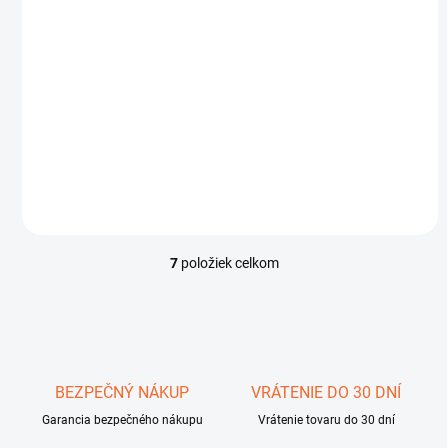
€195
Do košíka
Ďalekohľad Shilba Odyssey 10x42 je na vrchole ponuky výrobcu
Shilba. Tento ďalekohľad je určený pre najnáročnejších
pozorovateľov na turistiku, birdwatching, športové aktivity,...
7
položiek celkom
O
v
l
á
d
a
c
BEZPEČNÝ NÁKUP
VRÁTENIE DO 30 DNÍ
i
Garancia bezpečného nákupu
e
Vrátenie tovaru do 30 dní
p