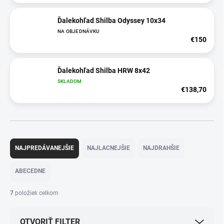
Ďalekohľad Shilba Odyssey 10x34
NA OBJEDNÁVKU
€150
Ďalekohľad Shilba HRW 8x42
SKLADOM
€138,70
R
a
NAJPREDÁVANEJŠIE
NAJLACNEJŠIE
NAJDRAHŠIE
d
e
ABECEDNE
n
i
7
položiek celkom
e
p
OTVORIŤ FILTER
r