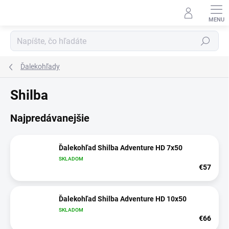
Prejsť
na
obsah
Hľadať
Ďalekohľady
Shilba
Najpredávanejšie
Ďalekohľad Shilba Adventure HD 7x50
SKLADOM
€57
Ďalekohľad Shilba Adventure HD 10x50
SKLADOM
€66