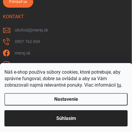
Prihlásiť sa
KONTAKT
obchod
@
meraj.sk
0907 762 069
meraj.sk
m_link_sk
Náš e-shop používa súbory cookies, ktoré potrebuje, aby
https://www.youtube.com/@meraj-sk
správne fungoval, dobre sa ovládal a aby sa Vám
zobrazovali najmä relevantné ponuky.
Viac informácií
tu
.
@m_link_sk
Nastavenie
Copyright 2026
www.Meraj.sk
. Všetky práva vyhradené.
Súhlasím
Vytvoril Shoptet