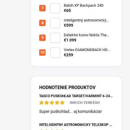
Batoh XP Backpack 240
€65
Inteligentný astronomický
teleskop DwarfLab Dwarf III
€599
Detektor kovov Nokta The
Legend 2
€1 099
Vortex DIAMONDBACK HD
10X50
€259
HODNOTENIE PRODUKTOV
TASCO PUŠKOHĽAD TARGET/VARMINT 6-24X42 MILDOT
IMRICH VENDÉGH
Super puškohlad... aj komunikácia!
INTELIGENTNÝ ASTRONOMICKÝ TELESKOP DWARFLAB DWARF MINI