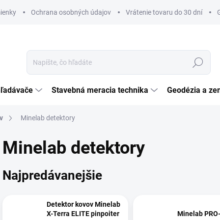
ienky
Ochrana osobných údajov
Vrátenie tovaru do 30 dní
Hľadať
hľadávače
Stavebná meracia technika
Geodézia a ze
v
Minelab detektory
Minelab detektory
Najpredávanejšie
Detektor kovov Minelab
X-Terra ELITE pinpoiter
Minelab PRO