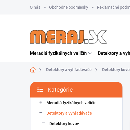
Prejsť
O nás
Obchodné podmienky
Reklamačné podm
na
obsah
Meradlá fyzikálnych veličín
Detektory a vy
Domov
Detektory a vyhľadávače
Detektory kovo
B
Kategórie
o
Preskočiť
č
kategórie
n
Meradlá fyzikálnych veličín
ý
Detektory a vyhľadávače
p
a
Detektory kovov
n