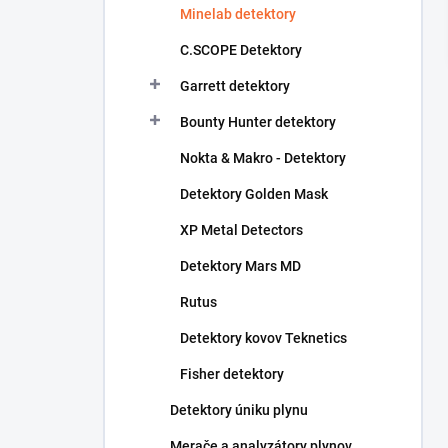
Minelab detektory
e
l
C.SCOPE Detektory
Garrett detektory
Bounty Hunter detektory
Nokta & Makro - Detektory
Detektory Golden Mask
XP Metal Detectors
Detektory Mars MD
Rutus
Detektory kovov Teknetics
Fisher detektory
Detektory úniku plynu
Merače a analyzátory plynov