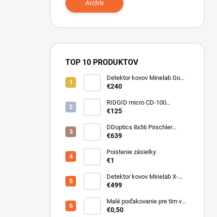
Archív
TOP 10 PRODUKTOV
Detektor kovov Minelab Go
Find 66
€240
RIDGID micro CD-100
Detektor horľavých plynov
€125
DDoptics 8x56 Pirschler
Gen.3 Magnesium zelený
€639
Poistenie zásielky
€1
Detektor kovov Minelab X-
Terra ELITE pinpoiter set
€499
Malé poďakovanie pre tím v
sklade
€0,50