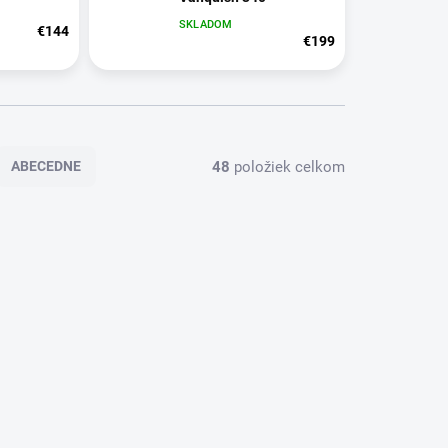
SKLADOM
€144
€199
48
položiek celkom
ABECEDNE
AKCIA
LP66
19938
ZADARMO
KLADOM