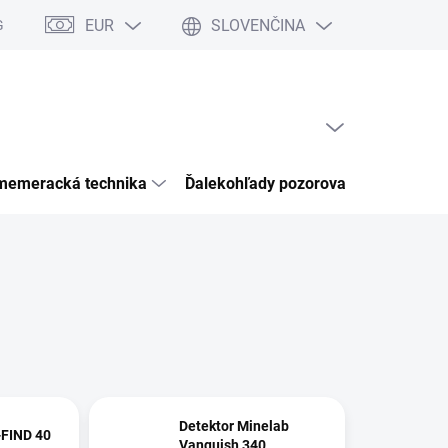
EUR
SLOVENČINA
Garancia bezpečného nákupu
Články & Novinky
Kontakty
Ho
PRÁZDNY KOŠÍK
NÁKUPNÝ
KOŠÍK
memeracká technika
Ďalekohľady pozorovacia optika
Detektor Minelab
-FIND 40
Vanquish 340