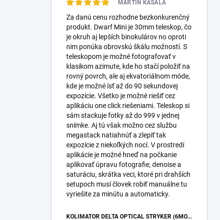
MARTIN KASALA
Za danú cenu rozhodne bezkonkurenčný
produkt. Dwarf Mini je 30mm teleskop, čo
je okruh aj lepších binokulárov no oproti
nim ponúka obrovskú škálu možností. S
teleskopom je možné fotografovať v
klasikom azimute, kde ho stačí položiť na
rovný povrch, ale aj ekvatoriálnom móde,
kde je možné ísť až do 90 sekundovej
expozície. Všetko je možné riešiť cez
aplikáciu one click riešeniami. Teleskop si
sám stackuje fotky až do 999 v jednej
snímke. Aj tú však možno cez službu
megastack natiahnúť a zlepiť tak
expozície z niekoľkých nocí. V prostredí
aplikácie je možné hneď na počkanie
aplikovať úpravu fotografie, denoise a
saturáciu, skrátka veci, ktoré pri drahších
setupoch musí človek robiť manuálne tu
vyriešite za minútu a automaticky.
KOLIMÁTOR DELTA OPTICAL STRYKER (6MOA)