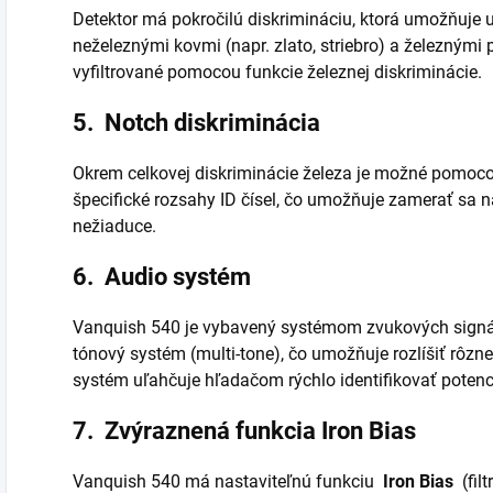
Detektor má pokročilú diskrimináciu, ktorá umožňuje u
neželeznými kovmi (napr. zlato, striebro) a železnými
vyfiltrované pomocou funkcie železnej diskriminácie.
5.
Notch diskriminácia
Okrem celkovej diskriminácie železa je možné pomocou
špecifické rozsahy ID čísel, čo umožňuje zamerať sa n
nežiaduce.
6.
Audio systém
Vanquish 540 je vybavený systémom zvukových signá
tónový systém (multi-tone), čo umožňuje rozlíšiť rôzn
systém uľahčuje hľadačom rýchlo identifikovať potenciá
7.
Zvýraznená funkcia Iron Bias
Vanquish 540 má nastaviteľnú funkciu
Iron Bias
(fil