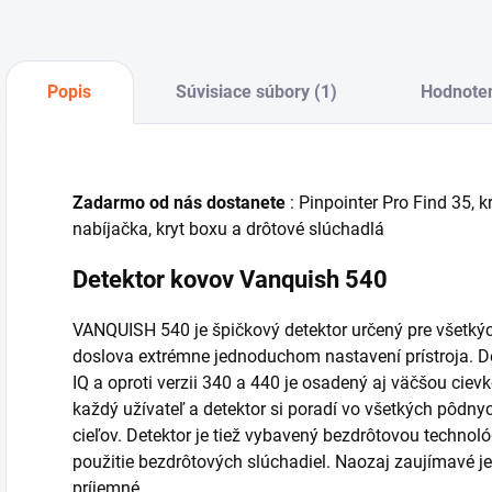
Popis
Súvisiace súbory (1)
Hodnote
Zadarmo od nás dostanete
: Pinpointer Pro Find 35, k
nabíjačka, kryt boxu a drôtové slúchadlá
Detektor kovov Vanquish 540
VANQUISH 540 je špičkový detektor určený pre všetkých
doslova extrémne jednoduchom nastavení prístroja. De
IQ a oproti verzii 340 a 440 je osadený aj väčšou ci
každý užívateľ a detektor si poradí vo všetkých pôdn
cieľov. Detektor je tiež vybavený bezdrôtovou technol
použitie bezdrôtových slúchadiel. Naozaj zaujímavé je 
príjemné.