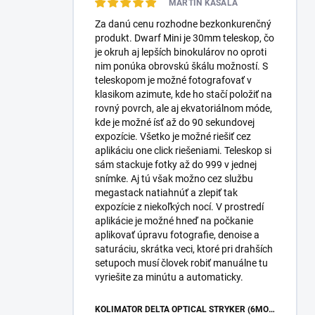
MARTIN KASALA
Za danú cenu rozhodne bezkonkurenčný
produkt. Dwarf Mini je 30mm teleskop, čo
je okruh aj lepších binokulárov no oproti
nim ponúka obrovskú škálu možností. S
teleskopom je možné fotografovať v
klasikom azimute, kde ho stačí položiť na
rovný povrch, ale aj ekvatoriálnom móde,
kde je možné ísť až do 90 sekundovej
expozície. Všetko je možné riešiť cez
aplikáciu one click riešeniami. Teleskop si
sám stackuje fotky až do 999 v jednej
snímke. Aj tú však možno cez službu
megastack natiahnúť a zlepiť tak
expozície z niekoľkých nocí. V prostredí
aplikácie je možné hneď na počkanie
aplikovať úpravu fotografie, denoise a
saturáciu, skrátka veci, ktoré pri drahších
setupoch musí človek robiť manuálne tu
vyriešite za minútu a automaticky.
KOLIMÁTOR DELTA OPTICAL STRYKER (6MOA)