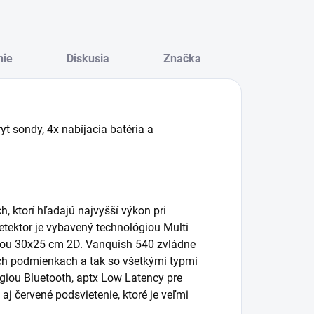
nie
Diskusia
Značka
ryt sondy, 4x nabíjacia batéria a
, ktorí hľadajú najvyšší výkon pri
tektor je vybavený technológiou Multi
evkou 30x25 cm 2D. Vanquish 540 zvládne
ych podmienkach a tak so všetkými typmi
ógiou Bluetooth, aptx Low Latency pre
aj červené podsvietenie, ktoré je veľmi