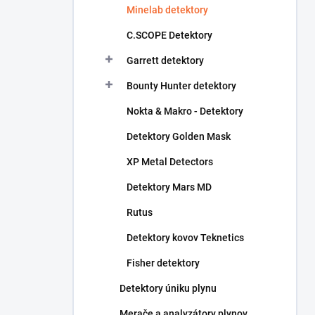
Minelab detektory
e
l
C.SCOPE Detektory
Garrett detektory
Bounty Hunter detektory
Nokta & Makro - Detektory
Detektory Golden Mask
XP Metal Detectors
Detektory Mars MD
Rutus
Detektory kovov Teknetics
Fisher detektory
Detektory úniku plynu
Merače a analyzátory plynov