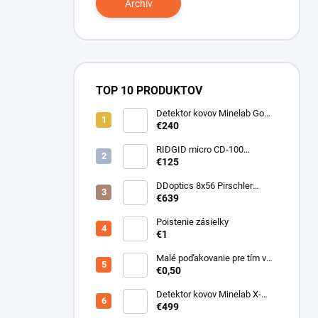
Archív
TOP 10 PRODUKTOV
Detektor kovov Minelab Go
Find 66
€240
RIDGID micro CD-100
Detektor horľavých plynov
€125
DDoptics 8x56 Pirschler
Gen.3 Magnesium zelený
€639
Poistenie zásielky
€1
Malé poďakovanie pre tím v
sklade
€0,50
Detektor kovov Minelab X-
Terra ELITE pinpoiter set
€499