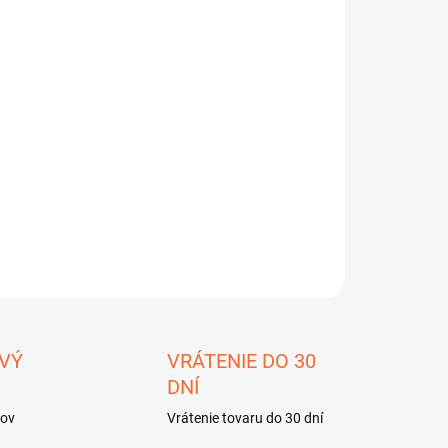
8.2026
−
+
Pridať do košíka
ktor kovov Minelab Vanquish 540 s pinpointerom Pro Find
 sete
ILNÉ INFORMÁCIE
OPÝTAŤ SA
STRÁŽIŤ
ložiť
VÝ
VRÁTENIE DO 30
DNÍ
kov
Vrátenie tovaru do 30 dní