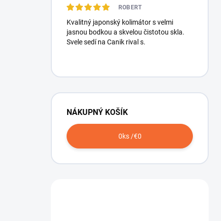
ROBERT
Kvalitný japonský kolimátor s velmi
jasnou bodkou a skvelou čistotou skla.
Svele sedí na Canik rival s.
NÁKUPNÝ KOŠÍK
0
ks /
€0