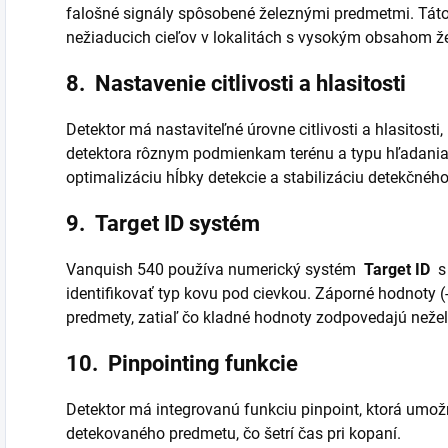
falošné signály spôsobené železnými predmetmi. Táto 
nežiaducich cieľov v lokalitách s vysokým obsahom ž
8.
Nastavenie citlivosti a hlasitosti
Detektor má nastaviteľné úrovne citlivosti a hlasitost
detektora rôznym podmienkam terénu a typu hľadania.
optimalizáciu hĺbky detekcie a stabilizáciu detekčnéh
9.
Target ID systém
Vanquish 540 používa numerický systém
Target ID
s
identifikovať typ kovu pod cievkou. Záporné hodnoty (
predmety, zatiaľ čo kladné hodnoty zodpovedajú než
10.
Pinpointing funkcie
Detektor má integrovanú funkciu pinpoint, ktorá umo
detekovaného predmetu, čo šetrí čas pri kopaní.