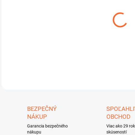
DO:
11.
Dete
35 v
DETA
U
BEZPEČNÝ
SPOĽAHLI
NÁKUP
OBCHOD
Garancia bezpečného
Viac ako 29 ro
nákupu
skúseností