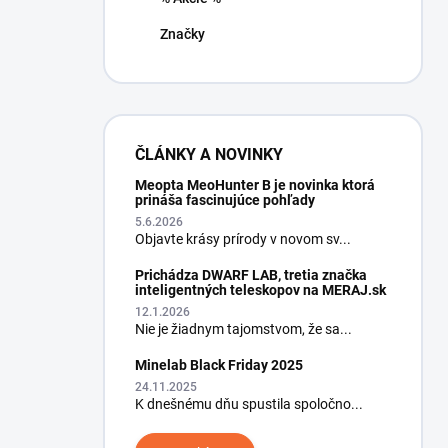
Značky
ČLÁNKY A NOVINKY
Meopta MeoHunter B je novinka ktorá
prináša fascinujúce pohľady
5.6.2026
Objavte krásy prírody v novom sv...
Prichádza DWARF LAB, tretia značka
inteligentných teleskopov na MERAJ.sk
12.1.2026
Nie je žiadnym tajomstvom, že sa...
Minelab Black Friday 2025
24.11.2025
K dnešnému dňu spustila spoločno...