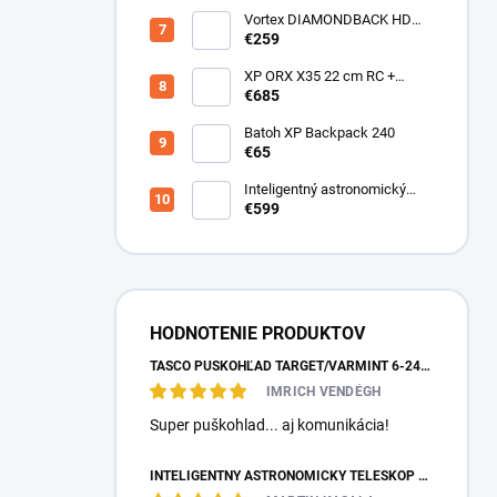
Vortex DIAMONDBACK HD
10X50
€259
XP ORX X35 22 cm RC +
bezdrôtové slúchadlá
€685
WSAUDIO
Batoh XP Backpack 240
€65
Inteligentný astronomický
teleskop DwarfLab Dwarf III
€599
HODNOTENIE PRODUKTOV
TASCO PUŠKOHĽAD TARGET/VARMINT 6-24X42 MILDOT
IMRICH VENDÉGH
Super puškohlad... aj komunikácia!
INTELIGENTNÝ ASTRONOMICKÝ TELESKOP DWARFLAB DWARF MINI