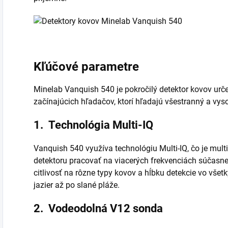
Kľúčové parametre
Minelab Vanquish 540 je pokročilý detektor kovov urče
začínajúcich hľadačov, ktorí hľadajú všestranný a vys
1.
Technológia Multi-IQ
Vanquish 540 využíva technológiu Multi-IQ, čo je mul
detektoru pracovať na viacerých frekvenciách súčasne.
citlivosť na rôzne typy kovov a hĺbku detekcie vo vše
jazier až po slané pláže.
2.
Vodeodolná V12 sonda