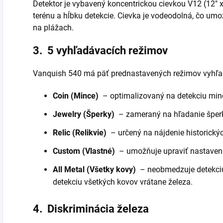
Detektor je vybavený koncentrickou cievkou V12 (12" x 
terénu a hĺbku detekcie. Cievka je vodeodolná, čo um
na plážach.
3.
5 vyhľadávacích režimov
Vanquish 540 má päť prednastavených režimov vyhľa
Coin (Mince)
– optimalizovaný na detekciu minc
Jewelry (Šperky)
– zameraný na hľadanie šperk
Relic (Relikvie)
– určený na nájdenie historický
Custom (Vlastné)
– umožňuje upraviť nastavenia
All Metal (Všetky kovy)
– neobmedzuje detekciu
detekciu všetkých kovov vrátane železa.
4.
Diskriminácia železa