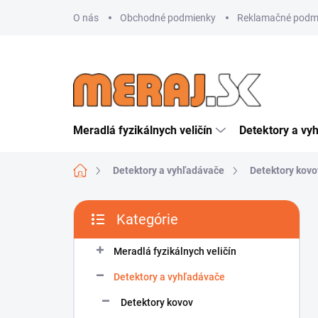
Prejsť
O nás
Obchodné podmienky
Reklamačné podm
na
obsah
Meradlá fyzikálnych veličín
Detektory a vy
Domov
Detektory a vyhľadávače
Detektory kovo
B
Kategórie
o
Preskočiť
č
kategórie
n
Meradlá fyzikálnych veličín
ý
Detektory a vyhľadávače
p
a
Detektory kovov
n