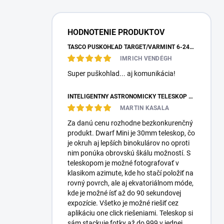
HODNOTENIE PRODUKTOV
TASCO PUŠKOHĽAD TARGET/VARMINT 6-24X42 MILDOT
IMRICH VENDÉGH
Super puškohlad... aj komunikácia!
INTELIGENTNÝ ASTRONOMICKÝ TELESKOP DWARFLAB DWARF MINI
MARTIN KASALA
Za danú cenu rozhodne bezkonkurenčný
produkt. Dwarf Mini je 30mm teleskop, čo
je okruh aj lepších binokulárov no oproti
nim ponúka obrovskú škálu možností. S
teleskopom je možné fotografovať v
klasikom azimute, kde ho stačí položiť na
rovný povrch, ale aj ekvatoriálnom móde,
kde je možné ísť až do 90 sekundovej
expozície. Všetko je možné riešiť cez
aplikáciu one click riešeniami. Teleskop si
sám stackuje fotky až do 999 v jednej