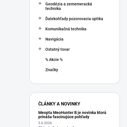
Geodézia a zememeracká
e
technika
l
Ďalekohľady pozorovacia optika
Komunikačná technika
Navigácia
Ostatný tovar
% Akcie %
Značky
ČLÁNKY A NOVINKY
Meopta MeoHunter B je novinka ktorá
prináša fascinujúce pohľady
5.6.2026