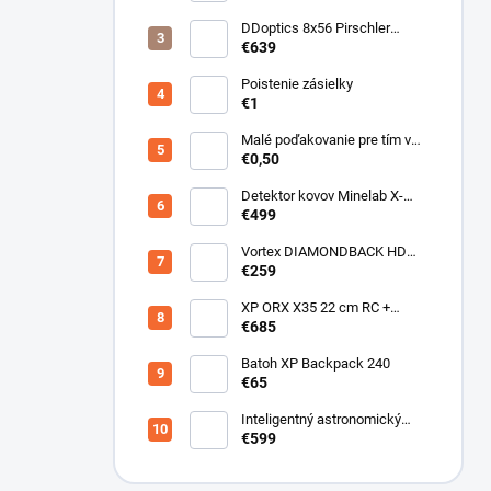
DDoptics 8x56 Pirschler
Gen.3 Magnesium zelený
€639
Poistenie zásielky
€1
Malé poďakovanie pre tím v
sklade
€0,50
Detektor kovov Minelab X-
Terra ELITE pinpoiter set
€499
Vortex DIAMONDBACK HD
10X50
€259
XP ORX X35 22 cm RC +
bezdrôtové slúchadlá
€685
WSAUDIO
Batoh XP Backpack 240
€65
Inteligentný astronomický
teleskop DwarfLab Dwarf III
€599