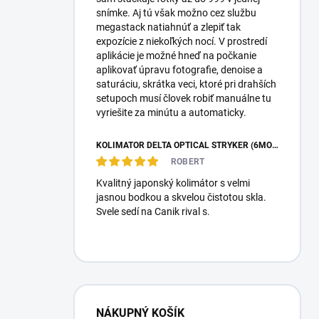
snímke. Aj tú však možno cez službu
megastack natiahnúť a zlepiť tak
expozície z niekoľkých nocí. V prostredí
aplikácie je možné hneď na počkanie
aplikovať úpravu fotografie, denoise a
saturáciu, skrátka veci, ktoré pri drahších
setupoch musí človek robiť manuálne tu
vyriešite za minútu a automaticky.
KOLIMÁTOR DELTA OPTICAL STRYKER (6MOA)
ROBERT
Kvalitný japonský kolimátor s velmi
jasnou bodkou a skvelou čistotou skla.
Svele sedí na Canik rival s.
NÁKUPNÝ KOŠÍK