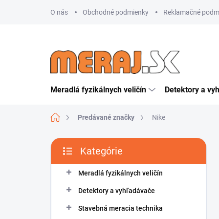
Prejsť
O nás
Obchodné podmienky
Reklamačné podm
na
obsah
Meradlá fyzikálnych veličín
Detektory a vy
Domov
Predávané značky
Nike
B
Kategórie
o
Preskočiť
č
kategórie
n
Meradlá fyzikálnych veličín
ý
Detektory a vyhľadávače
p
a
Stavebná meracia technika
n