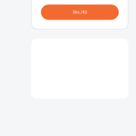
0
ks /
€0