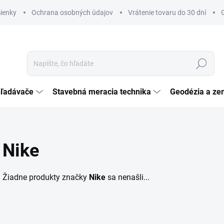
ienky
Ochrana osobných údajov
Vrátenie tovaru do 30 dní
Hľadať
hľadávače
Stavebná meracia technika
Geodézia a ze
Nike
Žiadne produkty značky
Nike
sa nenašli...