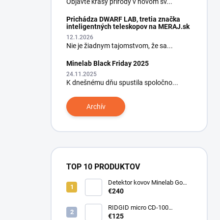
Objavte krásy prírody v novom sv...
Prichádza DWARF LAB, tretia značka
inteligentných teleskopov na MERAJ.sk
12.1.2026
Nie je žiadnym tajomstvom, že sa...
Minelab Black Friday 2025
24.11.2025
K dnešnému dňu spustila spoločno...
Archív
TOP 10 PRODUKTOV
Detektor kovov Minelab Go
Find 66
€240
RIDGID micro CD-100
Detektor horľavých plynov
€125