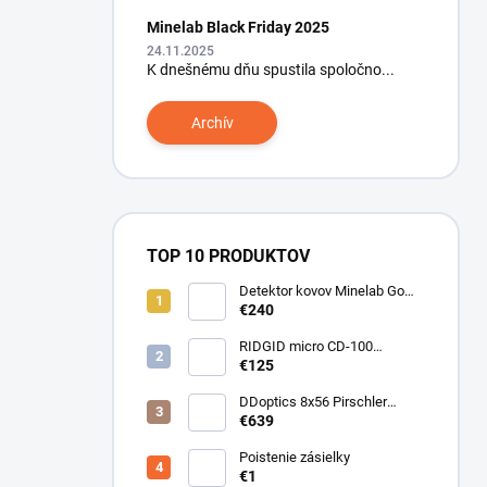
Minelab Black Friday 2025
24.11.2025
K dnešnému dňu spustila spoločno...
Archív
TOP 10 PRODUKTOV
Detektor kovov Minelab Go
Find 66
€240
RIDGID micro CD-100
Detektor horľavých plynov
€125
DDoptics 8x56 Pirschler
Gen.3 Magnesium zelený
€639
Poistenie zásielky
€1