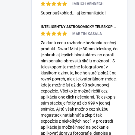
IMRICH VENDÉGH
Super puškohlad... aj komunikácia!
INTELIGENTNÝ ASTRONOMICKÝ TELESKOP DWARFLAB DWARF MINI
MARTIN KASALA
Za danú cenu rozhodne bezkonkurenčný
produkt. Dwarf Mini je 30mm teleskop, čo
je okruh aj lepších binokulárov no oproti
nim ponúka obrovskú škálu možností. S
teleskopom je možné fotografovať v
klasikom azimute, kde ho stačí položiť na
rovný povrch, ale aj ekvatoriálnom móde,
kde je možné ísť až do 90 sekundovej
expozície. Všetko je možné riešiť cez
aplikáciu one click riešeniami. Teleskop si
sám stackuje fotky až do 999 v jednej
snímke. Aj tú však možno cez službu
megastack natiahnúť a zlepiť tak
expozície z niekoľkých nocí. V prostredí
aplikácie je možné hneď na počkanie
aplikovať úpravu fotografie, denoise a