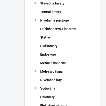
Stavebné lasery
e
l
Termokamery
Nivelačné prístroje
Príslušenstvo k laserom
Statívy
Diaľkomery
Endoskopy
Meracie kolieska
Metre a pásma
Nivelačné laty
Vodováhy
Uhlomery
Elektrické náradie