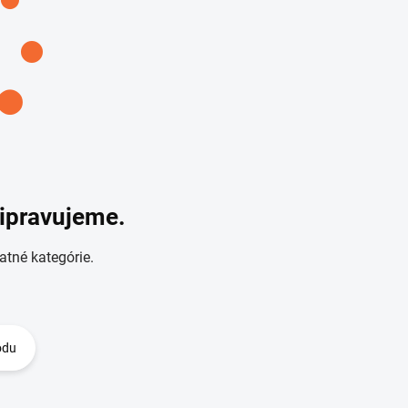
ripravujeme.
atné kategórie.
odu