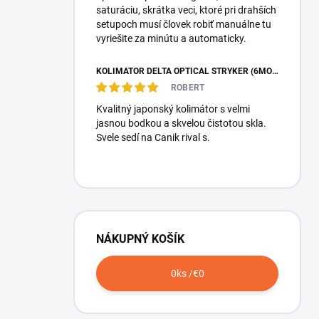
saturáciu, skrátka veci, ktoré pri drahších
setupoch musí človek robiť manuálne tu
vyriešite za minútu a automaticky.
KOLIMÁTOR DELTA OPTICAL STRYKER (6MOA)
ROBERT
Kvalitný japonský kolimátor s velmi
jasnou bodkou a skvelou čistotou skla.
Svele sedí na Canik rival s.
NÁKUPNÝ KOŠÍK
0
ks /
€0