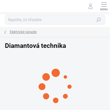
Prejsť
na
obsah
Hľadať
Elektrické náradie
Diamantová technika