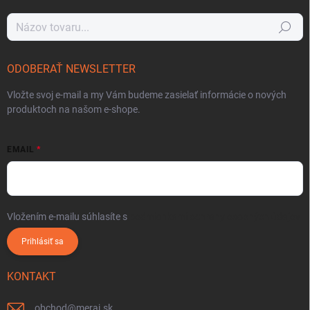
Hľadať
ODOBERAŤ NEWSLETTER
Vložte svoj e-mail a my Vám budeme zasielať informácie o nových
produktoch na našom e-shope.
EMAIL
Vložením e-mailu súhlasíte s
podmienkami ochrany osobných údajov
Prihlásiť sa
KONTAKT
obchod
@
meraj.sk