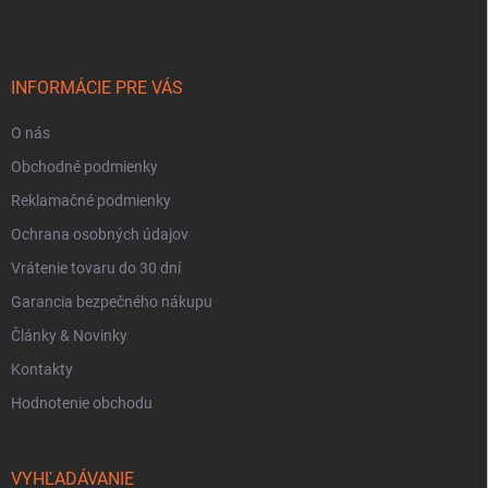
p
ä
t
i
INFORMÁCIE PRE VÁS
e
O nás
Obchodné podmienky
Reklamačné podmienky
Ochrana osobných údajov
Vrátenie tovaru do 30 dní
Garancia bezpečného nákupu
Články & Novinky
Kontakty
Hodnotenie obchodu
VYHĽADÁVANIE