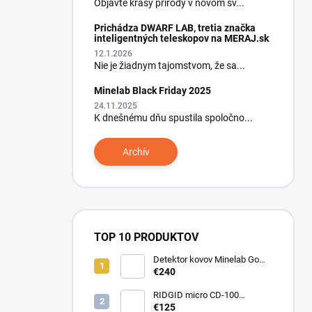
Objavte krásy prírody v novom sv...
Prichádza DWARF LAB, tretia značka
inteligentných teleskopov na MERAJ.sk
12.1.2026
Nie je žiadnym tajomstvom, že sa...
Minelab Black Friday 2025
24.11.2025
K dnešnému dňu spustila spoločno...
Archív
TOP 10 PRODUKTOV
Detektor kovov Minelab Go
Find 66
€240
RIDGID micro CD-100
Detektor horľavých plynov
€125