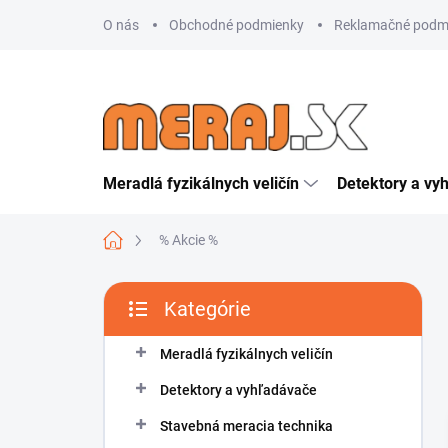
Prejsť
O nás
Obchodné podmienky
Reklamačné podm
na
obsah
Meradlá fyzikálnych veličín
Detektory a vy
Domov
% Akcie %
B
Kategórie
o
Preskočiť
č
kategórie
n
Meradlá fyzikálnych veličín
ý
Detektory a vyhľadávače
p
a
Stavebná meracia technika
n