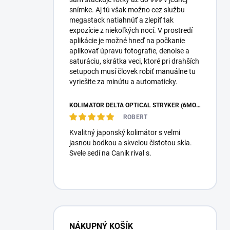
snímke. Aj tú však možno cez službu
megastack natiahnúť a zlepiť tak
expozície z niekoľkých nocí. V prostredí
aplikácie je možné hneď na počkanie
aplikovať úpravu fotografie, denoise a
saturáciu, skrátka veci, ktoré pri drahších
setupoch musí človek robiť manuálne tu
vyriešite za minútu a automaticky.
KOLIMÁTOR DELTA OPTICAL STRYKER (6MOA)
ROBERT
Kvalitný japonský kolimátor s velmi
jasnou bodkou a skvelou čistotou skla.
Svele sedí na Canik rival s.
NÁKUPNÝ KOŠÍK