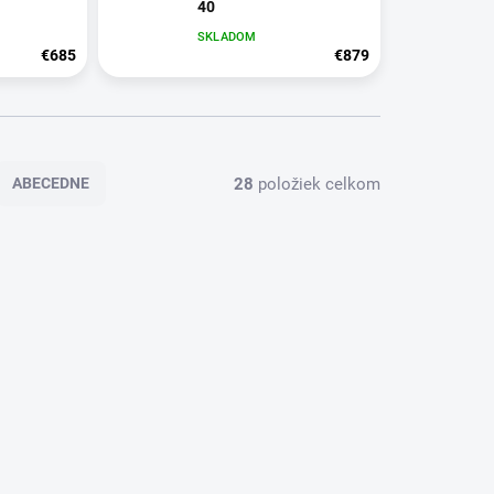
40
SKLADOM
€685
€879
28
položiek celkom
ABECEDNE
TIP
980641
LVP711
ZADARMO
ZADARMO
KLADOM
SKLADOM