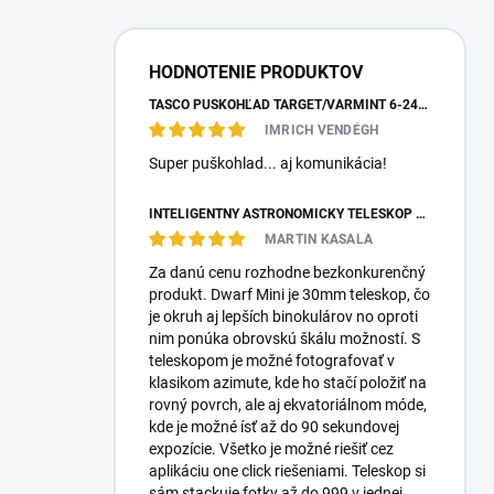
HODNOTENIE PRODUKTOV
TASCO PUŠKOHĽAD TARGET/VARMINT 6-24X42 MILDOT
IMRICH VENDÉGH
Super puškohlad... aj komunikácia!
INTELIGENTNÝ ASTRONOMICKÝ TELESKOP DWARFLAB DWARF MINI
MARTIN KASALA
Za danú cenu rozhodne bezkonkurenčný
produkt. Dwarf Mini je 30mm teleskop, čo
je okruh aj lepších binokulárov no oproti
nim ponúka obrovskú škálu možností. S
teleskopom je možné fotografovať v
klasikom azimute, kde ho stačí položiť na
rovný povrch, ale aj ekvatoriálnom móde,
kde je možné ísť až do 90 sekundovej
expozície. Všetko je možné riešiť cez
aplikáciu one click riešeniami. Teleskop si
sám stackuje fotky až do 999 v jednej