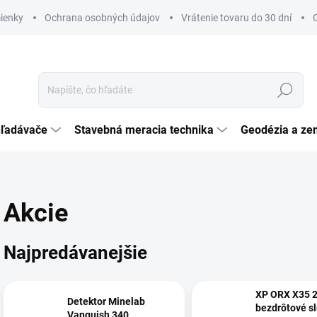
ienky
Ochrana osobných údajov
Vrátenie tovaru do 30 dní
Hľadať
hľadávače
Stavebná meracia technika
Geodézia a ze
Akcie
Najpredávanejšie
XP ORX X35 2
Detektor Minelab
bezdrôtové s
Vanquish 340