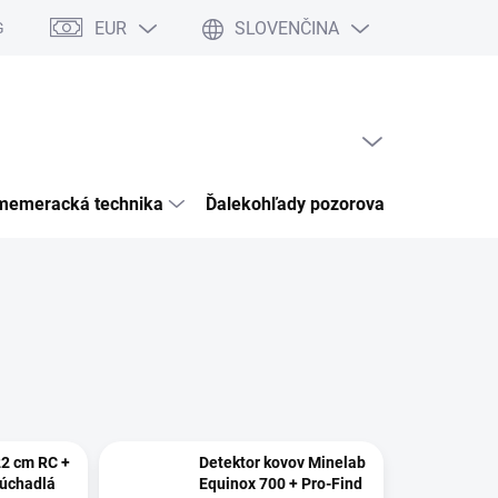
EUR
SLOVENČINA
Garancia bezpečného nákupu
Články & Novinky
Kontakty
Ho
PRÁZDNY KOŠÍK
NÁKUPNÝ
KOŠÍK
memeracká technika
Ďalekohľady pozorovacia optika
2 cm RC +
Detektor kovov Minelab
lúchadlá
Equinox 700 + Pro-Find