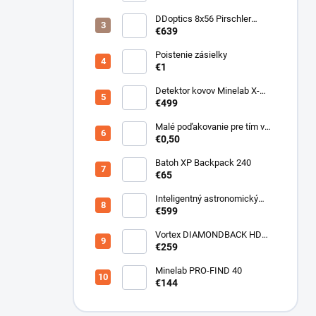
DDoptics 8x56 Pirschler
Gen.3 Magnesium zelený
€639
Poistenie zásielky
€1
Detektor kovov Minelab X-
Terra ELITE pinpoiter set
€499
Malé poďakovanie pre tím v
sklade
€0,50
Batoh XP Backpack 240
€65
Inteligentný astronomický
teleskop DwarfLab Dwarf III
€599
Vortex DIAMONDBACK HD
10X50
€259
Minelab PRO-FIND 40
€144