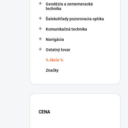
Geodézia a zememeracká
e
technika
l
Ďalekohľady pozorovacia optika
Komunikačná technika
Navigácia
Ostatný tovar
% Akcie %
Značky
CENA