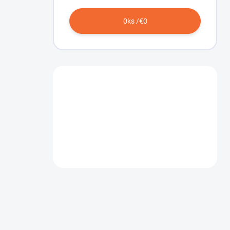
0
ks /
€0