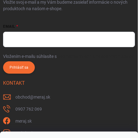
Vložte svoj e-mail a my Vám budeme zasielať informácie o nových
produktoch na našom e-shope.
EMAIL
Vložením e-mailu súhlasíte s
podmienkami ochrany osobných údajov
Prihlásiť sa
KONTAKT
obchod
@
meraj.sk
0907 762 069
meraj.sk
m_link_sk