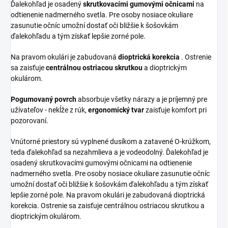
Ďalekohľad je osadený
skrutkovacími gumovými očnicami
na
odtienenie nadmerného svetla. Pre osoby nosiace okuliare
zasunutie očníc umožní dostať oči bližšie k šošovkám
ďalekohľadu a tým získať lepšie zorné pole.
Na pravom okulári je zabudovaná
dioptrická korekcia
. Ostrenie
sa zaisťuje
centrálnou ostriacou skrutkou
a dioptrickým
okulárom.
Pogumovaný povrch
absorbuje všetky nárazy a je príjemný pre
užívateľov - nekĺže z rúk,
ergonomický tvar
zaisťuje komfort pri
pozorovaní.
Vnútorné priestory sú vyplnené dusíkom a zatavené O-krúžkom,
teda ďalekohľad sa nezahmlieva a je vodeodolný. Ďalekohľad je
osadený skrutkovacími gumovými očnicami na odtienenie
nadmerného svetla. Pre osoby nosiace okuliare zasunutie očníc
umožní dostať oči bližšie k šošovkám ďalekohľadu a tým získať
lepšie zorné pole. Na pravom okulári je zabudovaná dioptrická
korekcia. Ostrenie sa zaisťuje centrálnou ostriacou skrutkou a
dioptrickým okulárom.