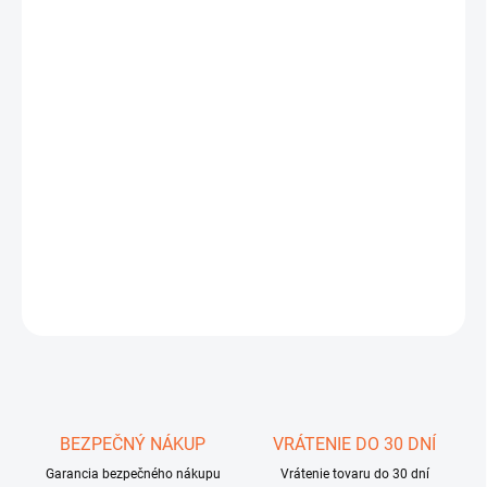
cena:
MÔŽEME
DORUČIŤ DO:
11.8.2026
−
+
Pridať do košíka
Série VP je novinkou, která nabízí vysokou optickou kvalitu za
rozumnou cenu.
DETAILNÉ INFORMÁCIE
OPÝTAŤ SA
STRÁŽIŤ
Uložiť
BEZPEČNÝ NÁKUP
VRÁTENIE DO 30 DNÍ
Garancia bezpečného nákupu
Vrátenie tovaru do 30 dní