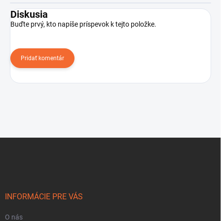
Diskusia
Buďte prvý, kto napíše príspevok k tejto položke.
Pridať komentár
Z
á
p
ä
t
i
INFORMÁCIE PRE VÁS
e
O nás