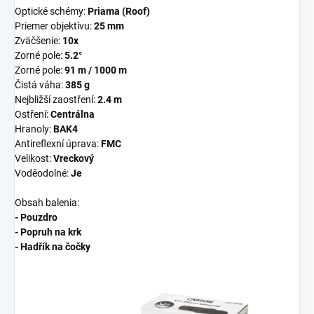
Optické schémy:
Priama (Roof)
Priemer objektívu:
25 mm
Zväčšenie:
10x
Zorné pole:
5.2°
Zorné pole:
91 m / 1000 m
Čistá váha:
385 g
Nejbližší zaostření:
2.4 m
Ostření:
Centrálna
Hranoly:
BAK4
Antireflexní úprava:
FMC
Velikost:
Vreckový
Voděodolné:
Je
Obsah balenia:
- Pouzdro
- Popruh na krk
- Hadřík na čočky