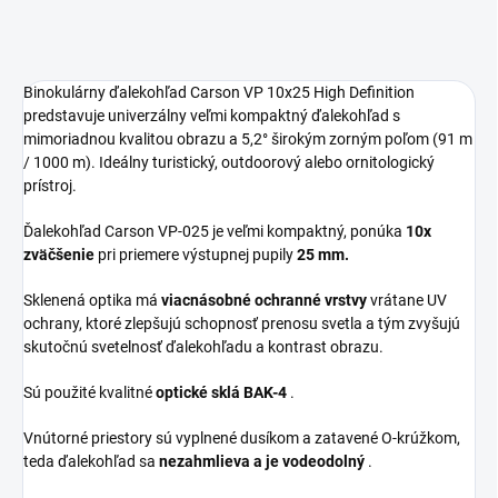
Binokulárny ďalekohľad Carson VP 10x25 High Definition
predstavuje univerzálny veľmi kompaktný ďalekohľad s
mimoriadnou kvalitou obrazu a 5,2° širokým zorným poľom (91 m
/ 1000 m). Ideálny turistický, outdoorový alebo ornitologický
prístroj.
Ďalekohľad Carson VP-025 je veľmi kompaktný, ponúka
10x
zväčšenie
pri priemere výstupnej pupily
25 mm.
Sklenená optika má
viacnásobné ochranné vrstvy
vrátane UV
ochrany, ktoré zlepšujú schopnosť prenosu svetla a tým zvyšujú
skutočnú svetelnosť ďalekohľadu a kontrast obrazu.
Sú použité kvalitné
optické sklá BAK-4
.
Vnútorné priestory sú vyplnené dusíkom a zatavené O-krúžkom,
teda ďalekohľad sa
nezahmlieva a je vodeodolný
.