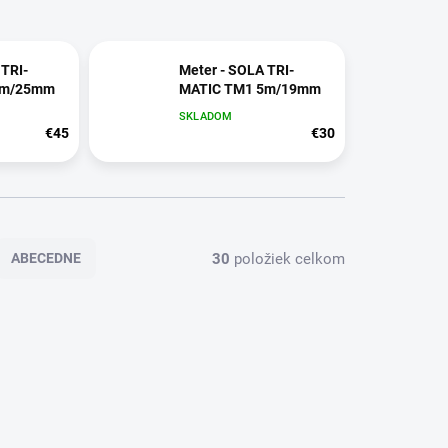
 TRI-
Meter - SOLA TRI-
8m/25mm
MATIC TM1 5m/19mm
SKLADOM
€45
€30
30
položiek celkom
ABECEDNE
17328
17325