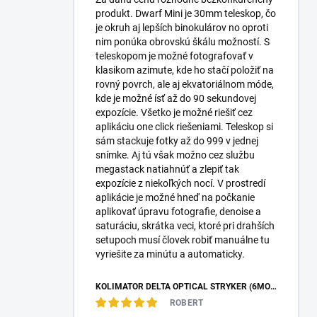
produkt. Dwarf Mini je 30mm teleskop, čo
je okruh aj lepších binokulárov no oproti
nim ponúka obrovskú škálu možností. S
teleskopom je možné fotografovať v
klasikom azimute, kde ho stačí položiť na
rovný povrch, ale aj ekvatoriálnom móde,
kde je možné ísť až do 90 sekundovej
expozície. Všetko je možné riešiť cez
aplikáciu one click riešeniami. Teleskop si
sám stackuje fotky až do 999 v jednej
snímke. Aj tú však možno cez službu
megastack natiahnúť a zlepiť tak
expozície z niekoľkých nocí. V prostredí
aplikácie je možné hneď na počkanie
aplikovať úpravu fotografie, denoise a
saturáciu, skrátka veci, ktoré pri drahších
setupoch musí človek robiť manuálne tu
vyriešite za minútu a automaticky.
KOLIMÁTOR DELTA OPTICAL STRYKER (6MOA)
ROBERT