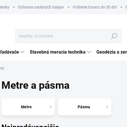
ienky
Ochrana osobných údajov
Vrátenie tovaru do 30 dní
Hľadať
hľadávače
Stavebná meracia technika
Geodézia a ze
ma
Metre a pásma
Metre
Pásma