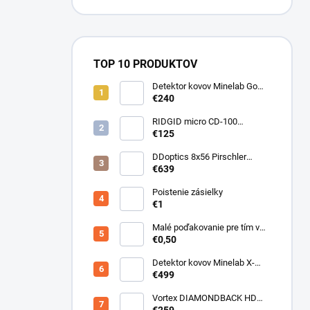
TOP 10 PRODUKTOV
Detektor kovov Minelab Go
Find 66
€240
RIDGID micro CD-100
Detektor horľavých plynov
€125
DDoptics 8x56 Pirschler
Gen.3 Magnesium zelený
€639
Poistenie zásielky
€1
Malé poďakovanie pre tím v
sklade
€0,50
Detektor kovov Minelab X-
Terra ELITE pinpoiter set
€499
Vortex DIAMONDBACK HD
10X50