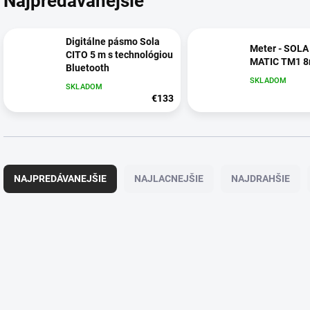
Najpredávanejšie
Digitálne pásmo Sola
Meter - SOLA
CITO 5 m s technológiou
MATIC TM1 
Bluetooth
SKLADOM
SKLADOM
€133
R
a
NAJPREDÁVANEJŠIE
NAJLACNEJŠIE
NAJDRAHŠIE
d
e
n
V
i
ý
21911
e
p
p
i
r
s
o
p