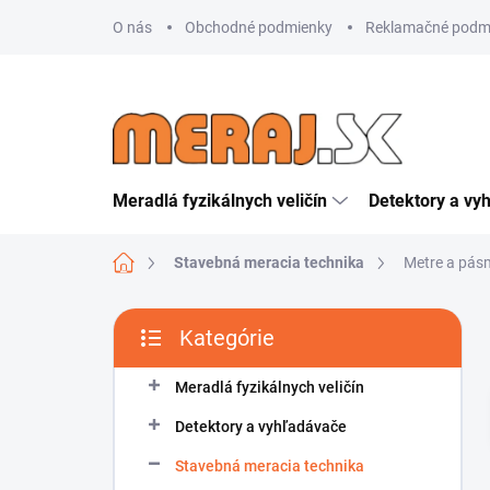
Prejsť
O nás
Obchodné podmienky
Reklamačné podm
na
obsah
Meradlá fyzikálnych veličín
Detektory a vy
Domov
Stavebná meracia technika
Metre a pás
B
Kategórie
o
Preskočiť
č
kategórie
n
Meradlá fyzikálnych veličín
ý
Detektory a vyhľadávače
p
a
Stavebná meracia technika
n