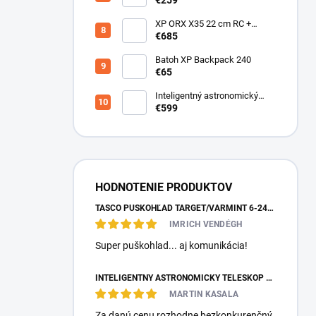
€259
XP ORX X35 22 cm RC +
bezdrôtové slúchadlá
€685
WSAUDIO
Batoh XP Backpack 240
€65
Inteligentný astronomický
teleskop DwarfLab Dwarf III
€599
HODNOTENIE PRODUKTOV
TASCO PUŠKOHĽAD TARGET/VARMINT 6-24X42 MILDOT
IMRICH VENDÉGH
Super puškohlad... aj komunikácia!
INTELIGENTNÝ ASTRONOMICKÝ TELESKOP DWARFLAB DWARF MINI
MARTIN KASALA
Za danú cenu rozhodne bezkonkurenčný