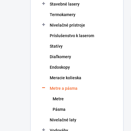
Stavebné lasery
e
l
Termokamery
Nivelačné prístroje
Príslušenstvo k laserom
Statívy
Diaľkomery
Endoskopy
Meracie kolieska
Metre a pásma
Metre
Pásma
Nivelačné laty
Vodováhy