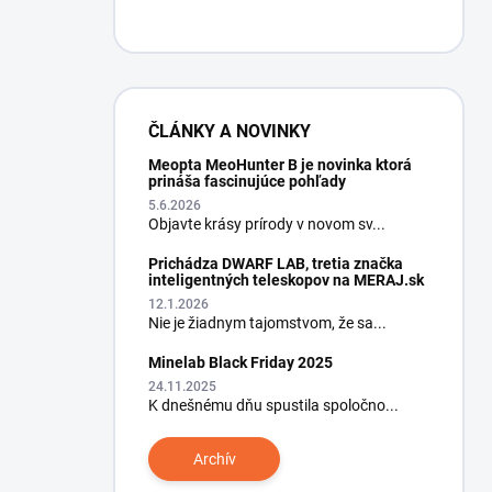
ČLÁNKY A NOVINKY
Meopta MeoHunter B je novinka ktorá
prináša fascinujúce pohľady
5.6.2026
Objavte krásy prírody v novom sv...
Prichádza DWARF LAB, tretia značka
inteligentných teleskopov na MERAJ.sk
12.1.2026
Nie je žiadnym tajomstvom, že sa...
Minelab Black Friday 2025
24.11.2025
K dnešnému dňu spustila spoločno...
Archív