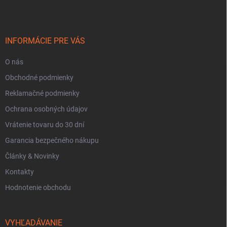
p
ä
t
i
INFORMÁCIE PRE VÁS
e
O nás
Obchodné podmienky
Reklamačné podmienky
Ochrana osobných údajov
Vrátenie tovaru do 30 dní
Garancia bezpečného nákupu
Články & Novinky
Kontakty
Hodnotenie obchodu
VYHĽADÁVANIE