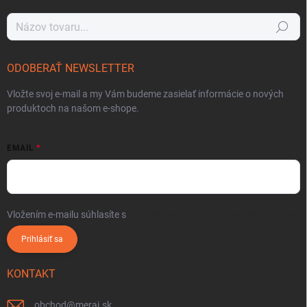
Hľadať
ODOBERAŤ NEWSLETTER
Vložte svoj e-mail a my Vám budeme zasielať informácie o nových
produktoch na našom e-shope.
EMAIL
Vložením e-mailu súhlasíte s
podmienkami ochrany osobných údajov
Prihlásiť sa
KONTAKT
obchod
@
meraj.sk