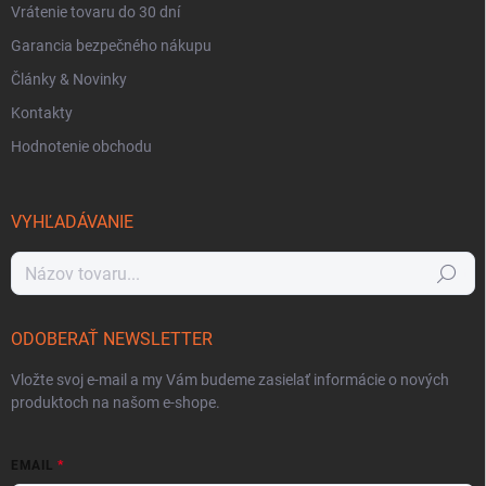
Vrátenie tovaru do 30 dní
Garancia bezpečného nákupu
Články & Novinky
Kontakty
Hodnotenie obchodu
VYHĽADÁVANIE
Hľadať
ODOBERAŤ NEWSLETTER
Vložte svoj e-mail a my Vám budeme zasielať informácie o nových
produktoch na našom e-shope.
EMAIL