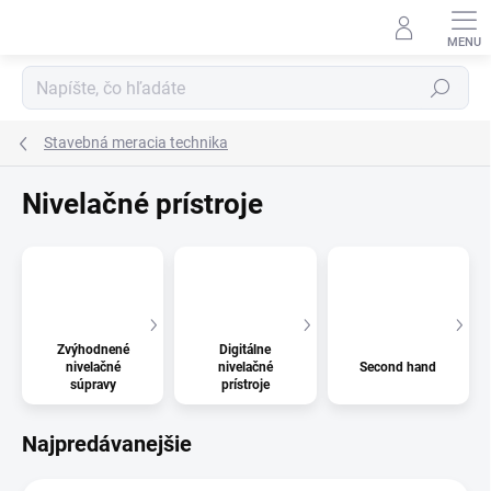
Prejsť
na
obsah
Hľadať
Stavebná meracia technika
Nivelačné prístroje
Zvýhodnené
Digitálne
nivelačné
nivelačné
Second hand
súpravy
prístroje
Najpredávanejšie