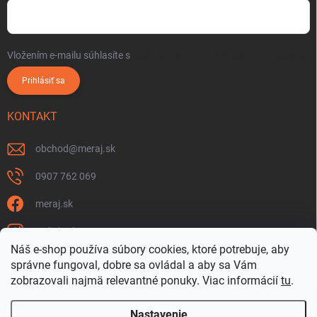
Vložením e-mailu súhlasíte s
podmienkami ochrany osobných údajov
Prihlásiť sa
KONTAKT
obchod
@
meraj.sk
0907 762 069
meraj.sk
m_link_sk
Náš e-shop používa súbory cookies, ktoré potrebuje, aby
https://www.youtube.com/@meraj-sk
správne fungoval, dobre sa ovládal a aby sa Vám
zobrazovali najmä relevantné ponuky.
Viac informácií
tu
.
@m_link_sk
Nastavenie