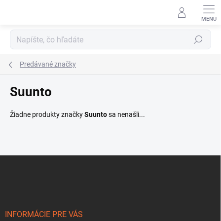
Prejsť
na
obsah
Hľadať
Predávané značky
Suunto
Žiadne produkty značky
Suunto
sa nenašli...
Z
á
p
ä
t
i
INFORMÁCIE PRE VÁS