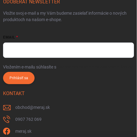
ODOBERAŤ NEWSLETTER
Vložte svoj e-mail a my Vám budeme zasielať informácie o nových
produktoch na našom e-shope.
EMAIL
Vložením e-mailu súhlasíte s
podmienkami ochrany osobných údajov
Prihlásiť sa
KONTAKT
obchod
@
meraj.sk
0907 762 069
meraj.sk