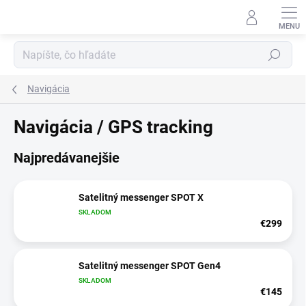
Prejsť
na
obsah
Hľadať
Navigácia
Navigácia / GPS tracking
Najpredávanejšie
Satelitný messenger SPOT X
SKLADOM
€299
Satelitný messenger SPOT Gen4
SKLADOM
€145