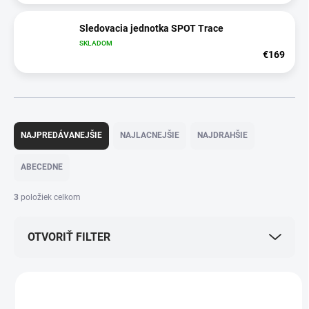
Sledovacia jednotka SPOT Trace
SKLADOM
€169
R
a
NAJPREDÁVANEJŠIE
NAJLACNEJŠIE
NAJDRAHŠIE
d
e
ABECEDNE
n
i
3
položiek celkom
e
p
OTVORIŤ FILTER
r
o
d
V
u
ý
AKCIA
k
20817
p