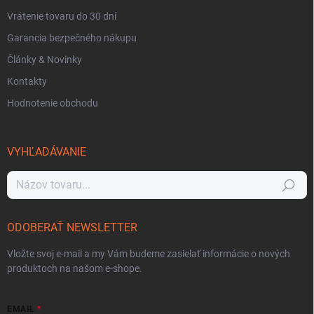
Vrátenie tovaru do 30 dní
Garancia bezpečného nákupu
Články & Novinky
Kontakty
Hodnotenie obchodu
VYHĽADÁVANIE
Hľadať
ODOBERAŤ NEWSLETTER
Vložte svoj e-mail a my Vám budeme zasielať informácie o nových
produktoch na našom e-shope.
EMAIL