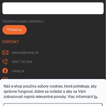
Vložením e-mailu súhlasíte s
podmienkami ochrany osobných údajov
Prihlásiť sa
KONTAKT
obchod
@
meraj.sk
0907 762 069
meraj.sk
m_link_sk
Náš e-shop používa súbory cookies, ktoré potrebuje, aby
https://www.youtube.com/@meraj-sk
správne fungoval, dobre sa ovládal a aby sa Vám
zobrazovali najmä relevantné ponuky.
Viac informácií
tu
.
@m_link_sk