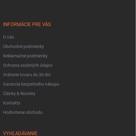
p
ä
t
i
INFORMÁCIE PRE VÁS
e
O nás
Obchodné podmienky
Reklamačné podmienky
Ochrana osobných údajov
Vrátenie tovaru do 30 dní
Garancia bezpečného nákupu
Články & Novinky
Kontakty
Hodnotenie obchodu
VYHĽADÁVANIE