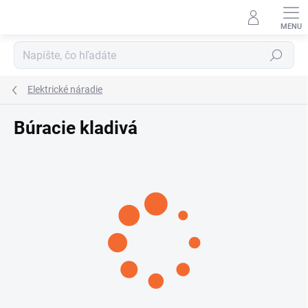
Prejsť
na
obsah
Hľadať
Elektrické náradie
Búracie kladivá