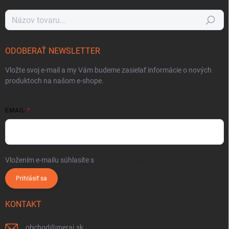
Hľadať
ODOBERAŤ NEWSLETTER
Vložte svoj e-mail a my Vám budeme zasielať informácie o nových
produktoch na našom e-shope.
EMAIL
Vložením e-mailu súhlasíte s
podmienkami ochrany osobných údajov
Prihlásiť sa
KONTAKT
obchod
@
meraj.sk