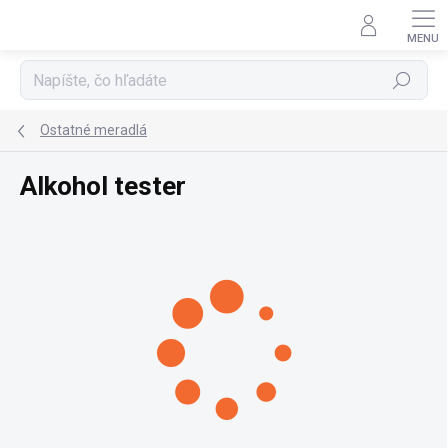
Prejsť
na
obsah
Hľadať
Ostatné meradlá
Alkohol tester