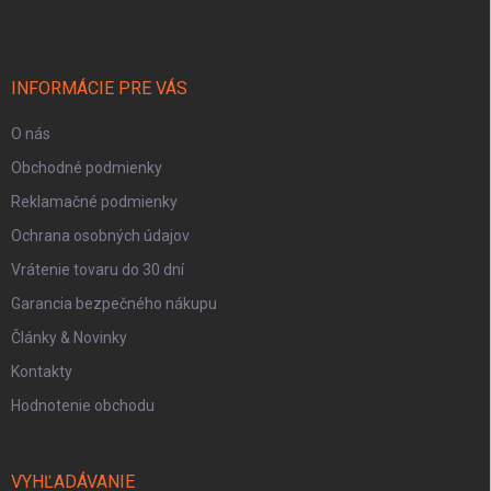
p
ä
t
i
INFORMÁCIE PRE VÁS
e
O nás
Obchodné podmienky
Reklamačné podmienky
Ochrana osobných údajov
Vrátenie tovaru do 30 dní
Garancia bezpečného nákupu
Články & Novinky
Kontakty
Hodnotenie obchodu
VYHĽADÁVANIE