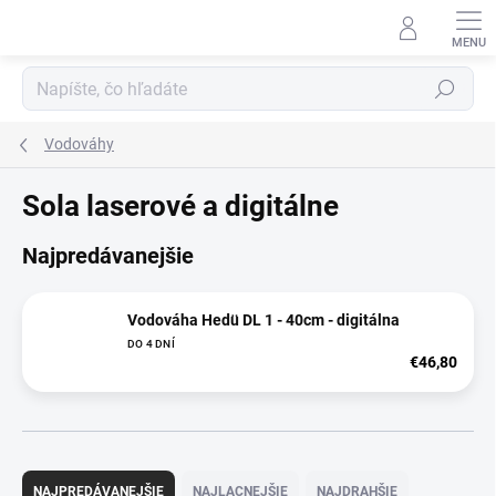
Prejsť
na
obsah
Hľadať
Vodováhy
Sola laserové a digitálne
Najpredávanejšie
Vodováha Hedü DL 1 - 40cm - digitálna
DO 4 DNÍ
€46,80
R
a
NAJPREDÁVANEJŠIE
NAJLACNEJŠIE
NAJDRAHŠIE