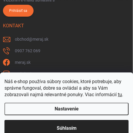
Vložením e-mailu súhlasíte s
podmienkami ochrany osobných údajov
Prihlásiť sa
KONTAKT
obchod
@
meraj.sk
0907 762 069
meraj.sk
m_link_sk
Náš e-shop používa súbory cookies, ktoré potrebuje, aby
https://www.youtube.com/@meraj-sk
správne fungoval, dobre sa ovládal a aby sa Vám
zobrazovali najmä relevantné ponuky.
Viac informácií
tu
.
@m_link_sk
Nastavenie
Copyright 2026
www.Meraj.sk
. Všetky práva vyhradené.
Súhlasím