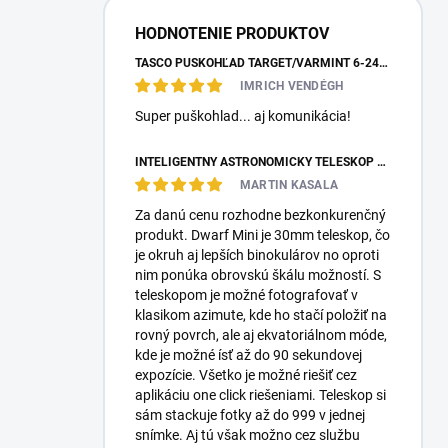
HODNOTENIE PRODUKTOV
TASCO PUŠKOHĽAD TARGET/VARMINT 6-24X42 MILDOT
IMRICH VENDÉGH
Super puškohlad... aj komunikácia!
INTELIGENTNÝ ASTRONOMICKÝ TELESKOP DWARFLAB DWARF MINI
MARTIN KASALA
Za danú cenu rozhodne bezkonkurenčný
produkt. Dwarf Mini je 30mm teleskop, čo
je okruh aj lepších binokulárov no oproti
nim ponúka obrovskú škálu možností. S
teleskopom je možné fotografovať v
klasikom azimute, kde ho stačí položiť na
rovný povrch, ale aj ekvatoriálnom móde,
kde je možné ísť až do 90 sekundovej
expozície. Všetko je možné riešiť cez
aplikáciu one click riešeniami. Teleskop si
sám stackuje fotky až do 999 v jednej
snímke. Aj tú však možno cez službu