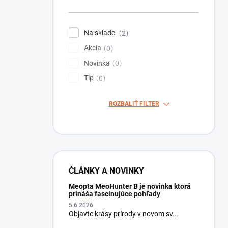
Na sklade
2
Akcia
0
Novinka
0
Tip
0
ROZBALIŤ FILTER
ČLÁNKY A NOVINKY
Meopta MeoHunter B je novinka ktorá
prináša fascinujúce pohľady
5.6.2026
Objavte krásy prírody v novom sv...