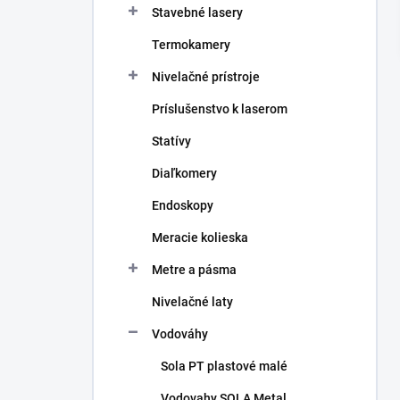
Stavebné lasery
e
l
Termokamery
Nivelačné prístroje
Príslušenstvo k laserom
Statívy
Diaľkomery
Endoskopy
Meracie kolieska
Metre a pásma
Nivelačné laty
Vodováhy
Sola PT plastové malé
Vodovahy SOLA Metal