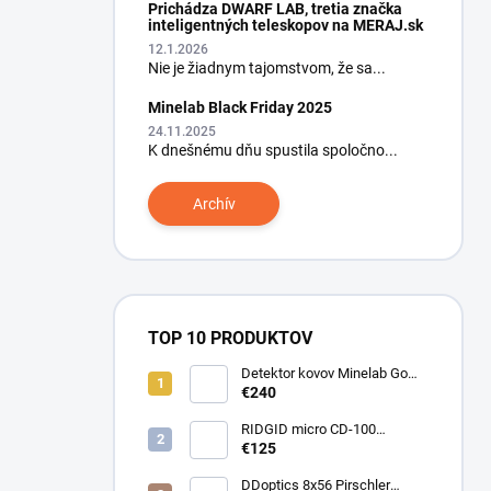
Prichádza DWARF LAB, tretia značka
inteligentných teleskopov na MERAJ.sk
12.1.2026
Nie je žiadnym tajomstvom, že sa...
Minelab Black Friday 2025
24.11.2025
K dnešnému dňu spustila spoločno...
Archív
TOP 10 PRODUKTOV
Detektor kovov Minelab Go
Find 66
€240
RIDGID micro CD-100
Detektor horľavých plynov
€125
DDoptics 8x56 Pirschler