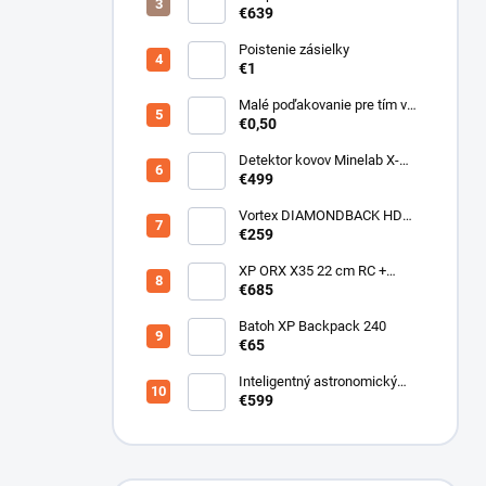
Gen.3 Magnesium zelený
€639
Poistenie zásielky
€1
Malé poďakovanie pre tím v
sklade
€0,50
Detektor kovov Minelab X-
Terra ELITE pinpoiter set
€499
Vortex DIAMONDBACK HD
10X50
€259
XP ORX X35 22 cm RC +
bezdrôtové slúchadlá
€685
WSAUDIO
Batoh XP Backpack 240
€65
Inteligentný astronomický
teleskop DwarfLab Dwarf III
€599