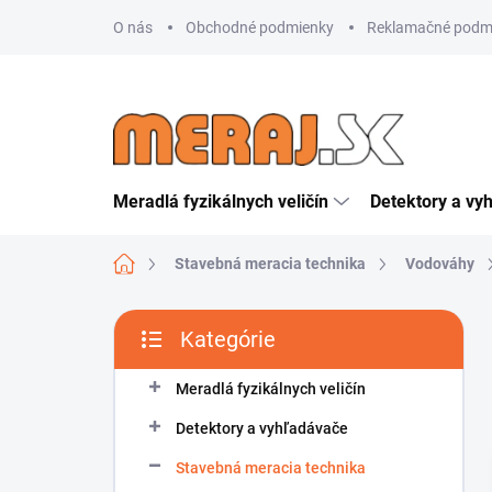
Prejsť
O nás
Obchodné podmienky
Reklamačné podm
na
obsah
Meradlá fyzikálnych veličín
Detektory a vy
Domov
Stavebná meracia technika
Vodováhy
B
Kategórie
o
Preskočiť
č
kategórie
n
Meradlá fyzikálnych veličín
ý
Detektory a vyhľadávače
p
a
Stavebná meracia technika
n