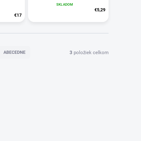
SKLADOM
€5,29
€17
3
položiek celkom
ABECEDNE
OD-1118
PKOD-1339
OSTUPNÉ