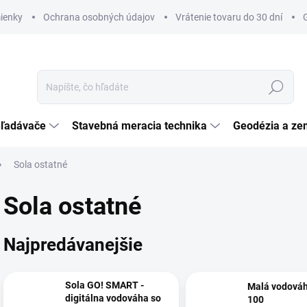
ienky
Ochrana osobných údajov
Vrátenie tovaru do 30 dní
Hľadať
hľadávače
Stavebná meracia technika
Geodézia a ze
Sola ostatné
Sola ostatné
Najpredávanejšie
Sola GO! SMART -
Malá vodová
digitálna vodováha so
100