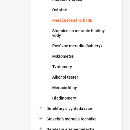
Ostatné
Merače rosného bodu
Stupnice na meranie hladiny
vody
Posúvne meradla (šublery)
Mikrometre
Tvrdomery
Alkohol tester
Meracie kliny
Hladinomery
Detektory a vyhľadávače
Stavebná meracia technika
Geodézia a zememeracká