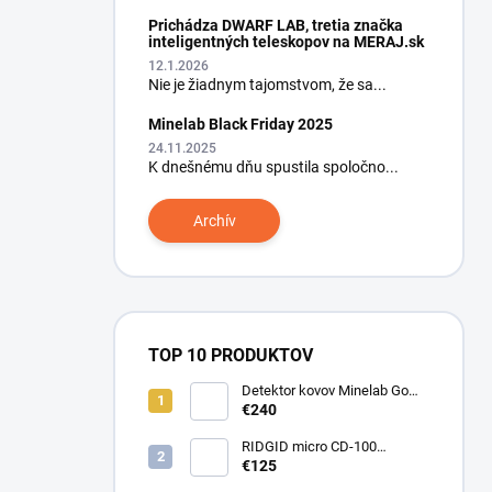
Prichádza DWARF LAB, tretia značka
inteligentných teleskopov na MERAJ.sk
12.1.2026
Nie je žiadnym tajomstvom, že sa...
Minelab Black Friday 2025
24.11.2025
K dnešnému dňu spustila spoločno...
Archív
TOP 10 PRODUKTOV
Detektor kovov Minelab Go
Find 66
€240
RIDGID micro CD-100
Detektor horľavých plynov
€125