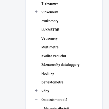
Tlakomery
e
l
Vlhkomery
Zvukomery
LUXMETRE
Vetromery
Multimetre
Kvalita vzduchu
Záznamníky dataloggery
Hodinky
Deflektometre
Váhy
Ostatné meradlá
Meranie vibrácii