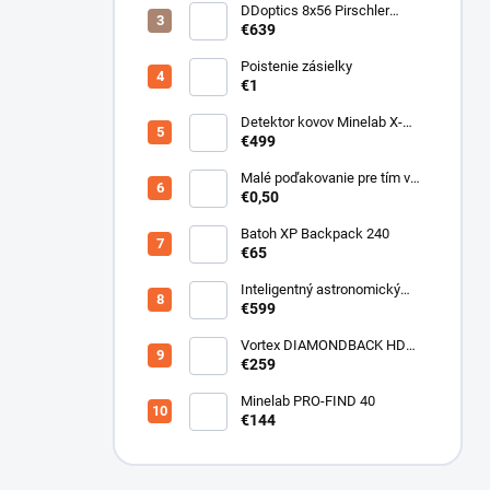
DDoptics 8x56 Pirschler
Gen.3 Magnesium zelený
€639
Poistenie zásielky
€1
Detektor kovov Minelab X-
Terra ELITE pinpoiter set
€499
Malé poďakovanie pre tím v
sklade
€0,50
Batoh XP Backpack 240
€65
Inteligentný astronomický
teleskop DwarfLab Dwarf III
€599
Vortex DIAMONDBACK HD
10X50
€259
Minelab PRO-FIND 40
€144