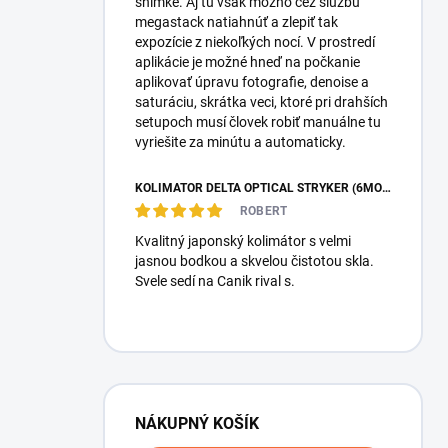
snímke. Aj tú však možno cez službu
megastack natiahnúť a zlepiť tak
expozície z niekoľkých nocí. V prostredí
aplikácie je možné hneď na počkanie
aplikovať úpravu fotografie, denoise a
saturáciu, skrátka veci, ktoré pri drahších
setupoch musí človek robiť manuálne tu
vyriešite za minútu a automaticky.
KOLIMÁTOR DELTA OPTICAL STRYKER (6MOA)
ROBERT
Kvalitný japonský kolimátor s velmi
jasnou bodkou a skvelou čistotou skla.
Svele sedí na Canik rival s.
NÁKUPNÝ KOŠÍK