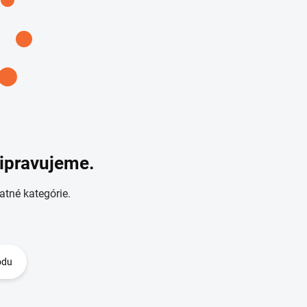
ripravujeme.
atné kategórie.
odu