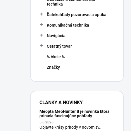
technika
Ďalekohľady pozorovacia optika
Komunikačná technika
Navigácia
Ostatný tovar
% Akcie %
Značky
ČLÁNKY A NOVINKY
Meopta MeoHunter B je novinka ktorá
prináša fascinujúce pohľady
5.6.2026
Objavte krásy prírody v novom sv...