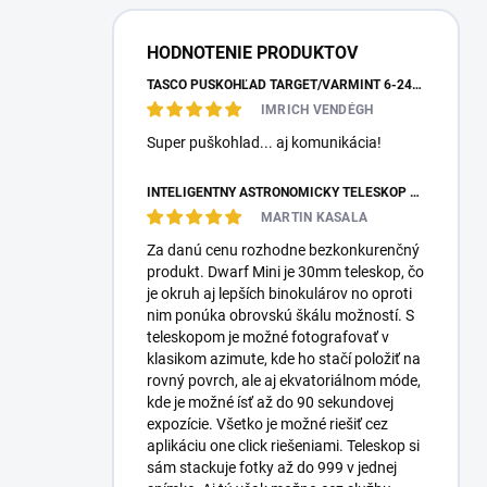
HODNOTENIE PRODUKTOV
TASCO PUŠKOHĽAD TARGET/VARMINT 6-24X42 MILDOT
IMRICH VENDÉGH
Super puškohlad... aj komunikácia!
INTELIGENTNÝ ASTRONOMICKÝ TELESKOP DWARFLAB DWARF MINI
MARTIN KASALA
Za danú cenu rozhodne bezkonkurenčný
produkt. Dwarf Mini je 30mm teleskop, čo
je okruh aj lepších binokulárov no oproti
nim ponúka obrovskú škálu možností. S
teleskopom je možné fotografovať v
klasikom azimute, kde ho stačí položiť na
rovný povrch, ale aj ekvatoriálnom móde,
kde je možné ísť až do 90 sekundovej
expozície. Všetko je možné riešiť cez
aplikáciu one click riešeniami. Teleskop si
sám stackuje fotky až do 999 v jednej