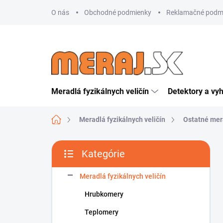
Prejsť
O nás
Obchodné podmienky
Reklamačné podm
na
obsah
Meradlá fyzikálnych veličín
Detektory a vy
Domov
Meradlá fyzikálnych veličín
Ostatné mer
B
Kategórie
o
Preskočiť
č
kategórie
n
Meradlá fyzikálnych veličín
ý
Hrubkomery
p
a
Teplomery
n