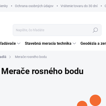
ienky
Ochrana osobných údajov
Vrátenie tovaru do 30 dní
Hľadať
hľadávače
Stavebná meracia technika
Geodézia a ze
adlá
Merače rosného bodu
Merače rosného bodu