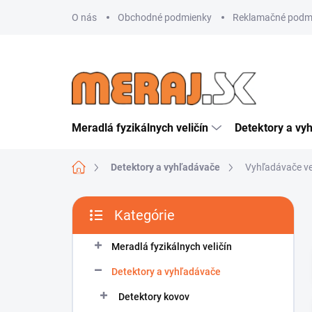
Prejsť
O nás
Obchodné podmienky
Reklamačné podm
na
obsah
Meradlá fyzikálnych veličín
Detektory a vy
Domov
Detektory a vyhľadávače
Vyhľadávače v
B
Kategórie
o
Preskočiť
č
kategórie
n
Meradlá fyzikálnych veličín
ý
Detektory a vyhľadávače
p
a
Detektory kovov
n