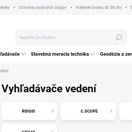
ienky
Ochrana osobných údajov
Vrátenie tovaru do 30 dní
Hľadať
hľadávače
Stavebná meracia technika
Geodézia a ze
edení
Vyhľadávače vedení
RIDGID
C.SCOPE