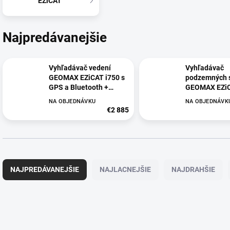
EZiCAT
Najpredávanejšie
Vyhľadávač vedení
Vyhľadávač
GEOMAX EZiCAT i750 s
podzemných s
GPS a Bluetooth +
GEOMAX EZiC
generátor EZiTEX t100xf
GPS a Blueto
NA OBJEDNÁVKU
NA OBJEDNÁVK
€2 885
R
a
NAJPREDÁVANEJŠIE
NAJLACNEJŠIE
NAJDRAHŠIE
d
e
n
V
i
ý
22239
e
p