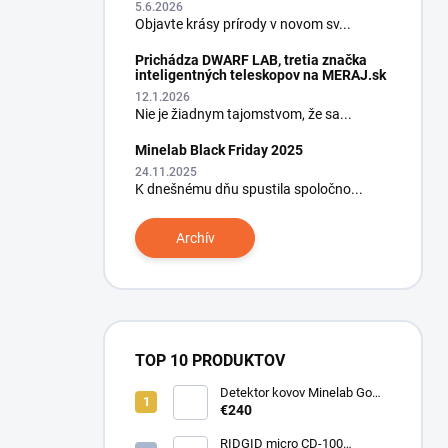
5.6.2026
Objavte krásy prírody v novom sv...
Prichádza DWARF LAB, tretia značka
inteligentných teleskopov na MERAJ.sk
12.1.2026
Nie je žiadnym tajomstvom, že sa...
Minelab Black Friday 2025
24.11.2025
K dnešnému dňu spustila spoločno...
Archív
TOP 10 PRODUKTOV
Detektor kovov Minelab Go
Find 66
€240
RIDGID micro CD-100