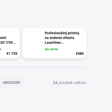
Profesionálný prístroj
ietí
na vedenie vŕtania
AT i750 s
Laserliner
oth
CenterScanner Compact
U
SKLADOM
€1 735
€480
34
položiek celkom
ABECEDNE
NOVINKA
22236
075.400A