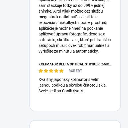
sám stackuje fotky až do 999 v jednej
snímke. Aj tú však možno cez službu
megastack natiahnúť a zlepiť tak
expozície z niekoľkých nocí. V prostredí
aplikácie je možné hneď na počkanie
aplikovať úpravu fotografie, denoise a
saturáciu, skrátka veci, ktoré pri drahších
setupoch musí človek robiť manuálne tu
vyriešite za minútu a automaticky.
KOLIMÁTOR DELTA OPTICAL STRYKER (6MOA)
ROBERT
Kvalitný japonský kolimátor s velmi
jasnou bodkou a skvelou čistotou skla.
Svele sedí na Canik rival s.