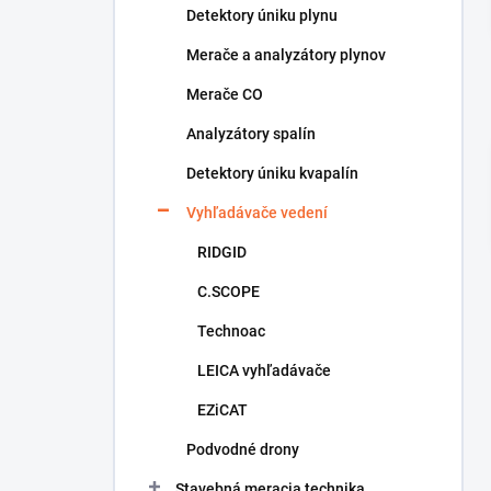
Detektory úniku plynu
e
l
Merače a analyzátory plynov
Merače CO
Analyzátory spalín
Detektory úniku kvapalín
Vyhľadávače vedení
RIDGID
C.SCOPE
Technoac
LEICA vyhľadávače
EZiCAT
Podvodné drony
Stavebná meracia technika