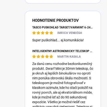
HODNOTENIE PRODUKTOV
TASCO PUŠKOHĽAD TARGET/VARMINT 6-24X42 MILDOT
IMRICH VENDÉGH
Super puškohlad... aj komunikácia!
INTELIGENTNÝ ASTRONOMICKÝ TELESKOP DWARFLAB DWARF MINI
MARTIN KASALA
Za danú cenu rozhodne bezkonkurenčný
produkt. Dwarf Mini je 30mm teleskop, čo
je okruh aj lepších binokulárov no oproti
nim ponúka obrovskú škálu možností. S
teleskopom je možné fotografovať v
klasikom azimute, kde ho stačí položiť na
rovný povrch, ale aj ekvatoriálnom móde,
kde je možné ísť až do 90 sekundovej
expozície. Všetko je možné riešiť cez
aplikáciu one click riešeniami. Teleskop si