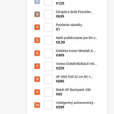
Detektor horľavých plynov
€125
DDoptics 8x56 Pirschler
Gen.3 Magnesium zelený
€639
Poistenie zásielky
€1
Malé poďakovanie pre tím v
sklade
€0,50
Detektor kovov Minelab X-
Terra ELITE pinpoiter set
€499
Vortex DIAMONDBACK HD
10X50
€259
XP ORX X35 22 cm RC +
bezdrôtové slúchadlá
€685
WSAUDIO
Batoh XP Backpack 240
€65
Inteligentný astronomický
teleskop DwarfLab Dwarf III
€599