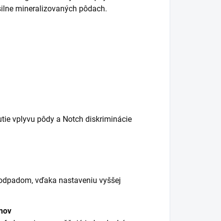
 silne mineralizovaných pôdach.
utie vplyvu pôdy a Notch diskriminácie
 odpadom, vďaka nastaveniu vyššej
ónov