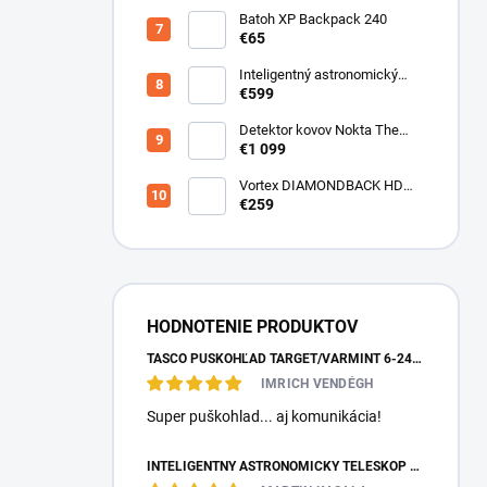
Batoh XP Backpack 240
€65
Inteligentný astronomický
teleskop DwarfLab Dwarf III
€599
Detektor kovov Nokta The
Legend 2
€1 099
Vortex DIAMONDBACK HD
10X50
€259
HODNOTENIE PRODUKTOV
TASCO PUŠKOHĽAD TARGET/VARMINT 6-24X42 MILDOT
IMRICH VENDÉGH
Super puškohlad... aj komunikácia!
INTELIGENTNÝ ASTRONOMICKÝ TELESKOP DWARFLAB DWARF MINI