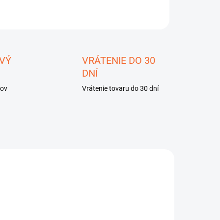
OPÝTAŤ SA
STRÁŽIŤ
ložiť
VÝ
VRÁTENIE DO 30
DNÍ
kov
Vrátenie tovaru do 30 dní
IA
HL750
LP60