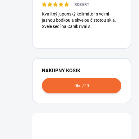
ROBERT
Kvalitný japonský kolimátor s velmi
jasnou bodkou a skvelou čistotou skla.
Svele sedí na Canik rival s.
NÁKUPNÝ KOŠÍK
0
ks /
€0