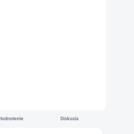
SKLADOM
SKLADOM
ioLite
Nokta-Makro
elovka 750
ADVANTAGE -
lumenov
SET
príslušenstvo
€49
€149
Do košíka
Do košíka
aximálny
Zvýhodnený set
ýkon 750 lumenov
príslušenstva
Nokta-Makro
ADVANTAGE v
darčekovom balení!
Hodnotenie
Diskusia