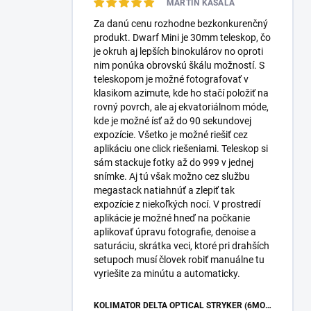
MARTIN KASALA
Za danú cenu rozhodne bezkonkurenčný
produkt. Dwarf Mini je 30mm teleskop, čo
je okruh aj lepších binokulárov no oproti
nim ponúka obrovskú škálu možností. S
teleskopom je možné fotografovať v
klasikom azimute, kde ho stačí položiť na
rovný povrch, ale aj ekvatoriálnom móde,
kde je možné ísť až do 90 sekundovej
expozície. Všetko je možné riešiť cez
aplikáciu one click riešeniami. Teleskop si
sám stackuje fotky až do 999 v jednej
snímke. Aj tú však možno cez službu
megastack natiahnúť a zlepiť tak
expozície z niekoľkých nocí. V prostredí
aplikácie je možné hneď na počkanie
aplikovať úpravu fotografie, denoise a
saturáciu, skrátka veci, ktoré pri drahších
setupoch musí človek robiť manuálne tu
vyriešite za minútu a automaticky.
KOLIMÁTOR DELTA OPTICAL STRYKER (6MOA)