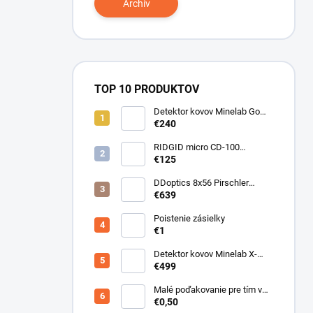
Archív
TOP 10 PRODUKTOV
Detektor kovov Minelab Go
Find 66
€240
RIDGID micro CD-100
Detektor horľavých plynov
€125
DDoptics 8x56 Pirschler
Gen.3 Magnesium zelený
€639
Poistenie zásielky
€1
Detektor kovov Minelab X-
Terra ELITE pinpoiter set
€499
Malé poďakovanie pre tím v
sklade
€0,50