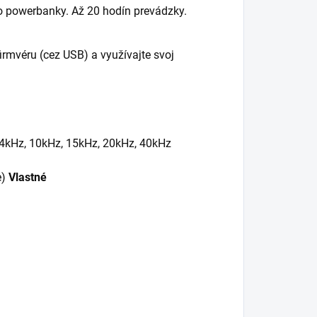
o powerbanky.
Až 20 hodín prevádzky.
irmvéru (cez USB) a využívajte svoj
 4kHz, 10kHz, 15kHz, 20kHz, 40kHz
e)
Vlastné