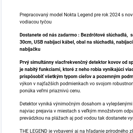
sebavedomie....
Prepracovaný model Nokta Legend pre rok 2024 s nov
vodiacou tyčou
Dostanete od nás zadarmo :
Bezdrôtové slúchadlá, s
30cm, USB nabíjací kábel, obal na slúchadlá, nabíjací
nabíjačku
Prvý simultánny viacfrekvenčný detektor kovov od 
je nabitý funkciami, ktoré z neho robia vynikajúci vi
prispôsobiť všetkým typom cieľov a pozemným pod
výkon v najťažších podmienkach vo svojom robustno
ponúka veľmi priaznivú cenu.
Detektor vyniká výnimočným dosahom a vylepšenými 
najviac prejavia v miestach s veľkým množstvom odp
prevádzkou na plážach aj pod vodou tak dostanete vyni
THE LEGEND je vybavený aj na hľadanie prírodného zl