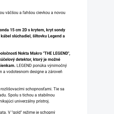
ou väčšou a ľahšou cievkou a novou
onda 15 cm 2D s krytem, kryt sondy
 kábel slúchadiel, šiltovku Legend a
spoločnosti Nokta Makro "THE LEGEND",
acúčelový detektor, ktorý je možné
mienkam.
LEGEND ponúka výnimočný
m a vodotesnom designe a zároveň
rozlišovacími schopnosťami.
Tie sa
adu.
Spolu s tichou a stabilnou
kajúci univerzálny prístroj.
ata.
V "gold" režime je schopný