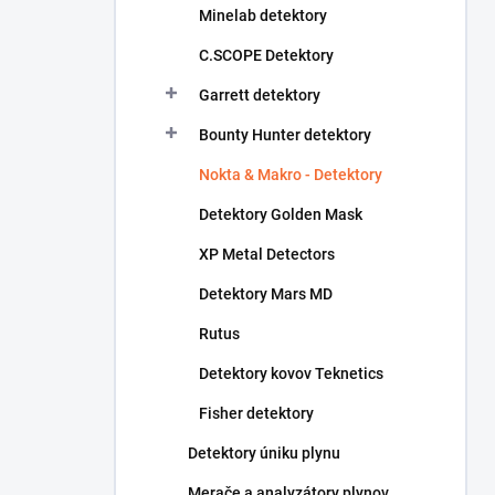
Minelab detektory
e
l
C.SCOPE Detektory
Garrett detektory
Bounty Hunter detektory
Nokta & Makro - Detektory
Detektory Golden Mask
XP Metal Detectors
Detektory Mars MD
Rutus
Detektory kovov Teknetics
Fisher detektory
Detektory úniku plynu
Merače a analyzátory plynov