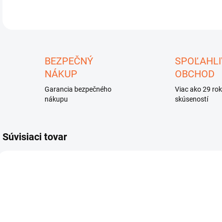
U
BEZPEČNÝ
SPOĽAHLI
NÁKUP
OBCHOD
Garancia bezpečného
Viac ako 29 ro
nákupu
skúseností
Súvisiaci tovar
AKC
LP69
LVP69
ZADARMO