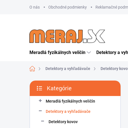
Prejsť
O nás
Obchodné podmienky
Reklamačné podm
na
obsah
Meradlá fyzikálnych veličín
Detektory a vy
Domov
Detektory a vyhľadávače
Detektory kovo
B
Kategórie
o
Preskočiť
č
kategórie
n
Meradlá fyzikálnych veličín
ý
Detektory a vyhľadávače
p
a
Detektory kovov
n