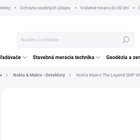
ienky
Ochrana osobných údajov
Vrátenie tovaru do 30 dní
Hľadať
hľadávače
Stavebná meracia technika
Geodézia a ze
v
Nokta & Makro - Detektory
Nokta Makro The Legend SMF W
Neohodnotené
Podrobnosti hodnotenia
ZNAČKA:
NOKTA 
AKCIA
TIP
€
ZADARMO
€52
Jedn
SK