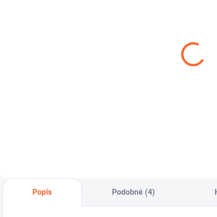
SKLADOM
SKLADOM
Dohľadávací
Nokta-Makro
B
detektor kovov
Premium
č
Nokta
Shovel -
AccuPOINT
nerezový
€169
€99
skladací rýľ
Do košíka
Do košíka
AccuPOINT bol
Praktický skladací
M
navrhnutý tak, aby
nerezový rýlik s
v
Vám čo najviac
možnosťou
spríjemnil
nastavenia štyroch
hľadanie. Ovládanie
veľkostí pomocou
pinpointeru je
pružinových
riešené intuitívnym
príchytiek
menu na
LCD. AccuPOINT
Popis
Podobné (4)
Vám dá výnimočnú
presnosť a