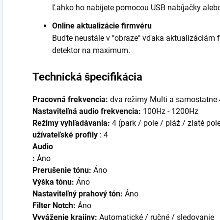
Ľahko ho nabijete pomocou USB nabíjačky aleb
Online aktualizácie firmvéru
Buďte neustále v "obraze" vďaka aktualizáciám f
detektor na maximum.
Technická špecifikácia
Pracovná frekvencia:
dva režimy Multi a samostatne
Nastaviteľná audio frekvencia:
100Hz
- 1200Hz
Režimy vyhľadávania:
4 (park / pole / pláž / zlaté pol
užívateľské profily
: 4
Audio
:
Áno
Prerušenie tónu:
Áno
Výška tónu:
Áno
Nastaviteľný prahový tón:
Áno
Filter Notch:
Áno
Vyváženie krajiny:
Automatické / ručné / sledovanie