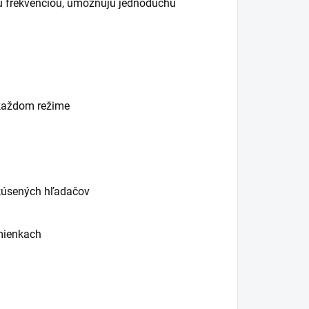
nou frekvenciou, umožňujú jednoduchú
každom režime
skúsených hľadačov
mienkach