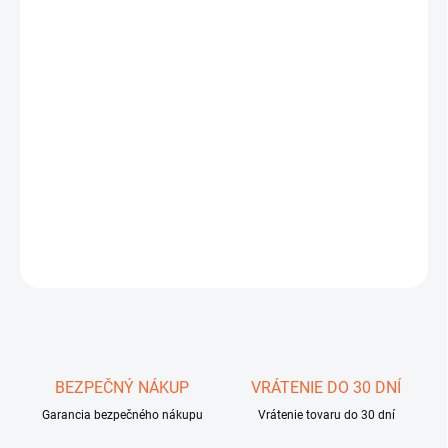
cena:
MÔŽEME
DORUČIŤ DO:
10.8.2026
−
+
Pridať do košíka
Delta Optical Stryker (6MOA)
DETAILNÉ INFORMÁCIE
OPÝTAŤ SA
STRÁŽIŤ
Uložiť
BEZPEČNÝ NÁKUP
VRÁTENIE DO 30 DNÍ
Garancia bezpečného nákupu
Vrátenie tovaru do 30 dní