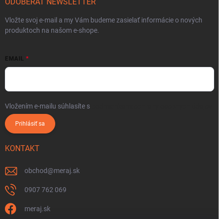
ODOBERAŤ NEWSLETTER
Vložte svoj e-mail a my Vám budeme zasielať informácie o nových
produktoch na našom e-shope.
EMAIL
Vložením e-mailu súhlasíte s
podmienkami ochrany osobných údajov
Prihlásiť sa
KONTAKT
obchod
@
meraj.sk
0907 762 069
meraj.sk