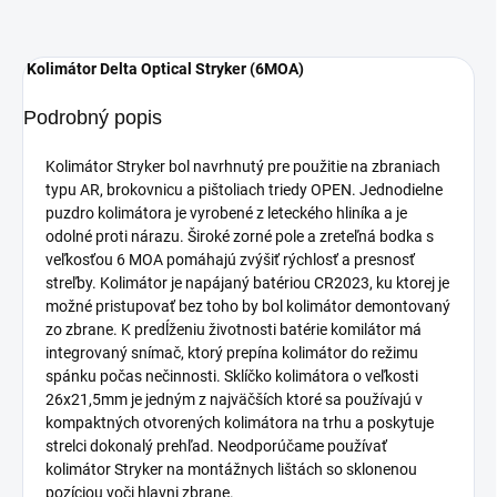
Kolimátor Delta Optical Stryker (6MOA)
Podrobný popis
Kolimátor Stryker bol navrhnutý pre použitie na zbraniach
typu AR, brokovnicu a pištoliach triedy OPEN. Jednodielne
puzdro kolimátora je vyrobené z leteckého hliníka a je
odolné proti nárazu. Široké zorné pole a zreteľná bodka s
veľkosťou 6 MOA pomáhajú zvýšiť rýchlosť a presnosť
streľby. Kolimátor je napájaný batériou CR2023, ku ktorej je
možné pristupovať bez toho by bol kolimátor demontovaný
zo zbrane. K predĺženiu životnosti batérie komilátor má
integrovaný snímač, ktorý prepína kolimátor do režimu
spánku počas nečinnosti. Sklíčko kolimátora o veľkosti
26x21,5mm je jedným z najväčších ktoré sa používajú v
kompaktných otvorených kolimátora na trhu a poskytuje
strelci dokonalý prehľad. Neodporúčame používať
kolimátor Stryker na montážnych lištách so sklonenou
pozíciou voči hlavni zbrane.