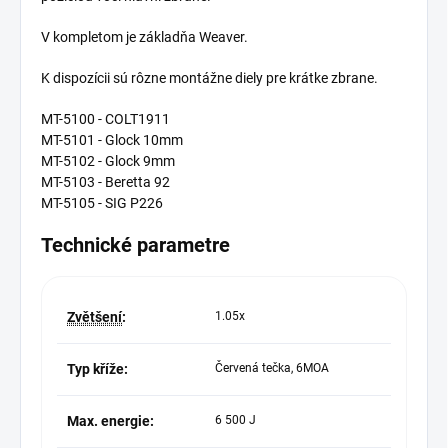
V kompletom je základňa Weaver.
K dispozícii sú rôzne montážne diely pre krátke zbrane.
MT-5100 - COLT1911
MT-5101 - Glock 10mm
MT-5102 - Glock 9mm
MT-5103 - Beretta 92
MT-5105 - SIG P226
Technické parametre
Zvětšení
:
1.05x
Typ kříže:
Červená tečka, 6MOA
Max. energie:
6 500 J