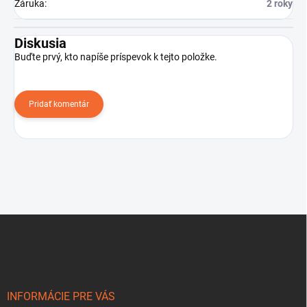
Záruka
:
2 roky
Diskusia
Buďte prvý, kto napíše príspevok k tejto položke.
Pridať komentár
Z
á
p
ä
t
i
INFORMÁCIE PRE VÁS