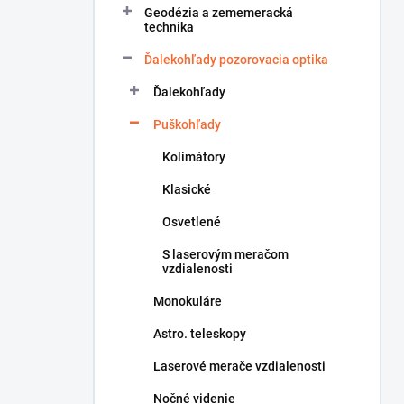
Geodézia a zememeracká
e
technika
l
Ďalekohľady pozorovacia optika
Ďalekohľady
Puškohľady
Kolimátory
Klasické
Osvetlené
S laserovým meračom
vzdialenosti
Monokuláre
Astro. teleskopy
Laserové merače vzdialenosti
Nočné videnie