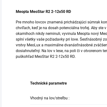
Meopta MeoStar R2 2-12x50 RD
Pre mnoho lovcov znamená prichádzajúci súmrak koni
chvíľach, keď je na dosah potenciálna trofej.
Aby ste v
okamihoch nikdy neminuli, vyvinula Meopta nový Meo
splní všetky vaše požiadavky pri love.
Šesťnásobný zoo
vrstvy MeoLux a maximálne dvanásťnásobné zväčšenie 
dosiahnuteľný.
Na lov v lese, na poli či v otvorenom te
puškohľad MeoStar R2 2-12x50 RD.
Technické parametre
Vhodný na lov/streľbu
: