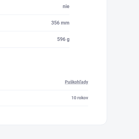
nie
356 mm
596 g
Puškohľady
10 rokov