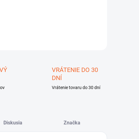
ILNÉ INFORMÁCIE
OPÝTAŤ SA
STRÁŽIŤ
ložiť
VÝ
VRÁTENIE DO 30
DNÍ
kov
Vrátenie tovaru do 30 dní
Diskusia
Značka