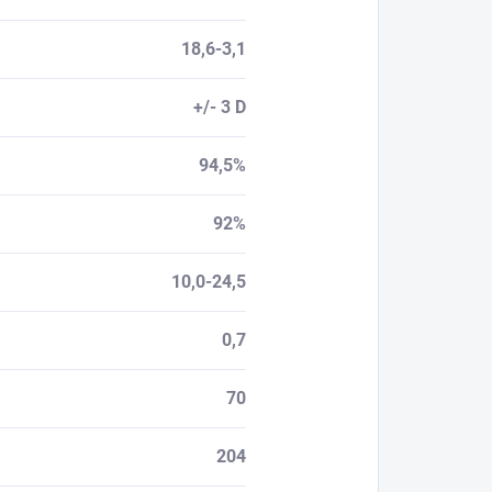
18,6-3,1
+/- 3 D
94,5%
92%
10,0-24,5
0,7
70
204