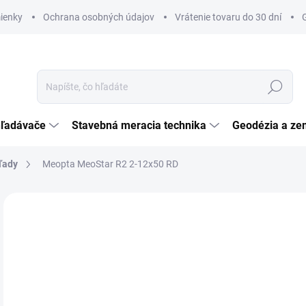
ienky
Ochrana osobných údajov
Vrátenie tovaru do 30 dní
Hľadať
hľadávače
Stavebná meracia technika
Geodézia a ze
ľady
Meopta MeoStar R2 2-12x50 RD
Neohodnotené
Podrobnosti hodnotenia
ZNAČKA:
MEOPT
€1
ZADARMO
€1 
Jedn
SK
cena
MÔŽ