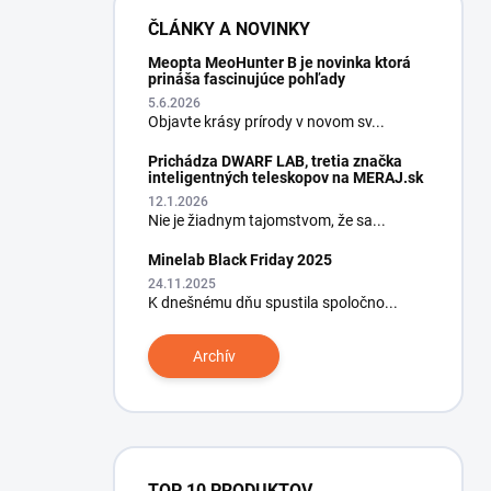
ČLÁNKY A NOVINKY
Meopta MeoHunter B je novinka ktorá
prináša fascinujúce pohľady
5.6.2026
Objavte krásy prírody v novom sv...
Prichádza DWARF LAB, tretia značka
inteligentných teleskopov na MERAJ.sk
12.1.2026
Nie je žiadnym tajomstvom, že sa...
Minelab Black Friday 2025
24.11.2025
K dnešnému dňu spustila spoločno...
Archív
TOP 10 PRODUKTOV