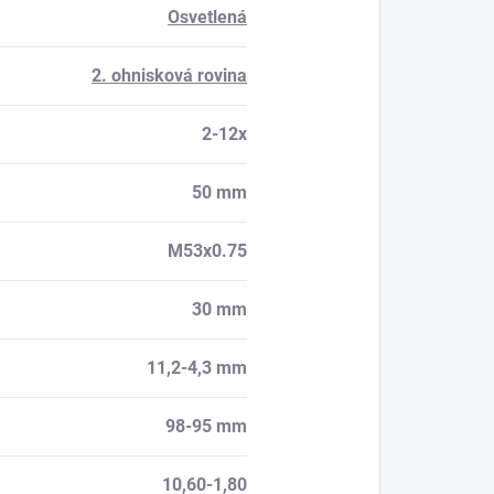
Osvetlená
2. ohnisková rovina
2-12x
50 mm
M53x0.75
30 mm
11,2-4,3 mm
98-95 mm
10,60-1,80