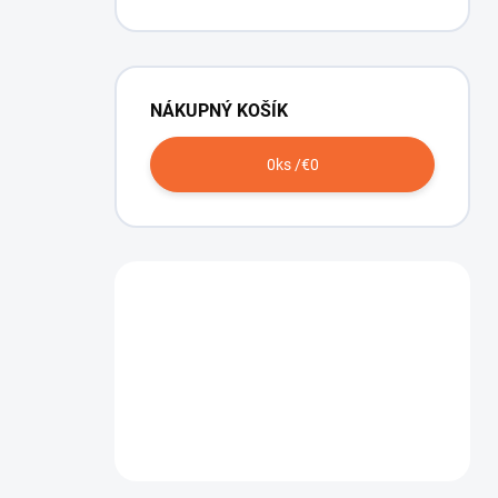
NÁKUPNÝ KOŠÍK
0
ks /
€0