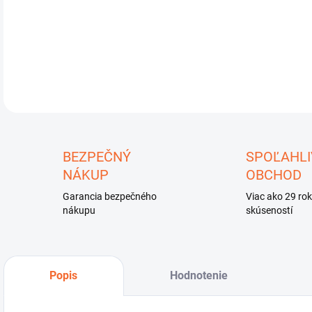
DETA
U
BEZPEČNÝ
SPOĽAHLI
NÁKUP
OBCHOD
Garancia bezpečného
Viac ako 29 ro
nákupu
skúseností
Popis
Hodnotenie