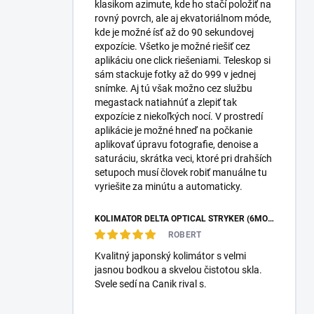
klasikom azimute, kde ho stačí položiť na
rovný povrch, ale aj ekvatoriálnom móde,
kde je možné ísť až do 90 sekundovej
expozície. Všetko je možné riešiť cez
aplikáciu one click riešeniami. Teleskop si
sám stackuje fotky až do 999 v jednej
snímke. Aj tú však možno cez službu
megastack natiahnúť a zlepiť tak
expozície z niekoľkých nocí. V prostredí
aplikácie je možné hneď na počkanie
aplikovať úpravu fotografie, denoise a
saturáciu, skrátka veci, ktoré pri drahších
setupoch musí človek robiť manuálne tu
vyriešite za minútu a automaticky.
KOLIMÁTOR DELTA OPTICAL STRYKER (6MOA)
ROBERT
Kvalitný japonský kolimátor s velmi
jasnou bodkou a skvelou čistotou skla.
Svele sedí na Canik rival s.