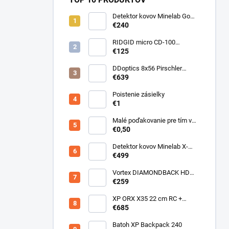
Detektor kovov Minelab Go
Find 66
€240
RIDGID micro CD-100
Detektor horľavých plynov
€125
DDoptics 8x56 Pirschler
Gen.3 Magnesium zelený
€639
Poistenie zásielky
€1
Malé poďakovanie pre tím v
sklade
€0,50
Detektor kovov Minelab X-
Terra ELITE pinpoiter set
€499
Vortex DIAMONDBACK HD
10X50
€259
XP ORX X35 22 cm RC +
bezdrôtové slúchadlá
€685
WSAUDIO
Batoh XP Backpack 240