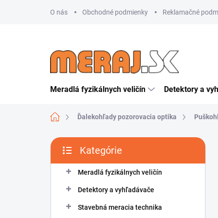
Prejsť
O nás
Obchodné podmienky
Reklamačné podm
na
obsah
Meradlá fyzikálnych veličín
Detektory a vy
Domov
Ďalekohľady pozorovacia optika
Puškoh
B
Kategórie
o
Preskočiť
č
kategórie
n
Meradlá fyzikálnych veličín
ý
Detektory a vyhľadávače
p
a
Stavebná meracia technika
n