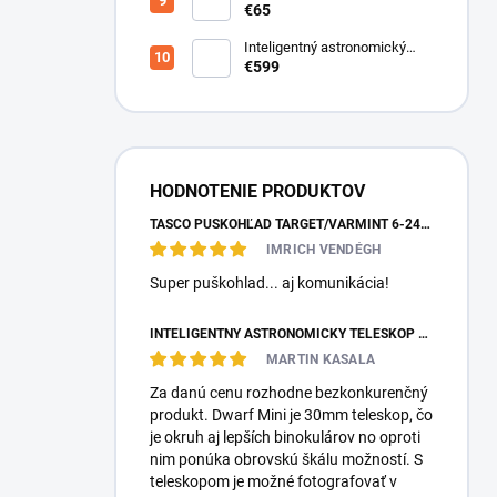
€65
Inteligentný astronomický
teleskop DwarfLab Dwarf III
€599
HODNOTENIE PRODUKTOV
TASCO PUŠKOHĽAD TARGET/VARMINT 6-24X42 MILDOT
IMRICH VENDÉGH
Super puškohlad... aj komunikácia!
INTELIGENTNÝ ASTRONOMICKÝ TELESKOP DWARFLAB DWARF MINI
MARTIN KASALA
Za danú cenu rozhodne bezkonkurenčný
produkt. Dwarf Mini je 30mm teleskop, čo
je okruh aj lepších binokulárov no oproti
nim ponúka obrovskú škálu možností. S
teleskopom je možné fotografovať v