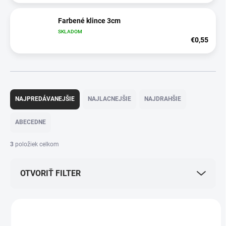
Farbené klince 3cm
SKLADOM
€0,55
R
a
NAJPREDÁVANEJŠIE
NAJLACNEJŠIE
NAJDRAHŠIE
d
e
ABECEDNE
n
i
3
položiek celkom
e
p
OTVORIŤ FILTER
r
o
d
V
u
ý
k
PKOD-1438
p