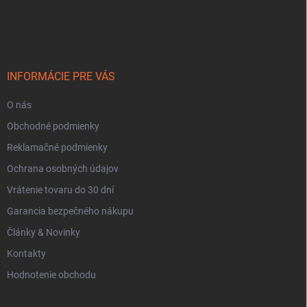
Z
v
á
ý
p
p
ä
i
t
s
i
u
INFORMÁCIE PRE VÁS
e
O nás
Obchodné podmienky
Reklamačné podmienky
Ochrana osobných údajov
Vrátenie tovaru do 30 dní
Garancia bezpečného nákupu
Články & Novinky
Kontakty
Hodnotenie obchodu