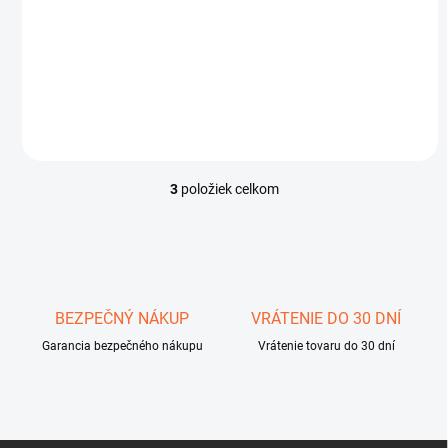
Farbené klince 3cm
€0,55
Do košíka
3
položiek celkom
O
v
l
á
d
a
c
BEZPEČNÝ NÁKUP
VRÁTENIE DO 30 DNÍ
i
Garancia bezpečného nákupu
e
Vrátenie tovaru do 30 dní
p
r
v
k
y