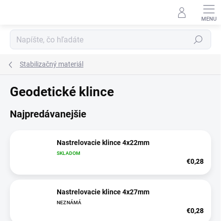
Prejsť
na
obsah
Hľadať
Stabilizačný materiál
Geodetické klince
Najpredávanejšie
Nastrelovacie klince 4x22mm
SKLADOM
€0,28
Nastrelovacie klince 4x27mm
NEZNÁMÁ
€0,28