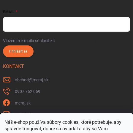
EMAIL
Vložením e-mailu súhlasíte s
podmienkami ochrany osobných údajov
Prihlásiť sa
KONTAKT
obchod
@
meraj.sk
0907 762 069
meraj.sk
m_link_sk
Náš e-shop používa súbory cookies, ktoré potrebuje, aby
https://www.youtube.com/@meraj-sk
správne fungoval, dobre sa ovládal a aby sa Vám