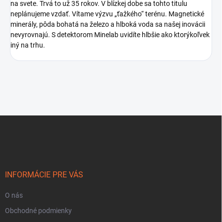
na svete. Trvá to už 35 rokov. V blízkej dobe sa tohto titulu
neplánujeme vzdať. Vítame výzvu „ťažkého“ terénu. Magnetické
minerály, pôda bohatá na železo a hlboká voda sa našej inovácii
nevyrovnajú. S detektorom Minelab uvidíte hlbšie ako ktorýkoľvek
iný na trhu.
Z
á
p
ä
t
i
INFORMÁCIE PRE VÁS
e
O nás
Obchodné podmienky