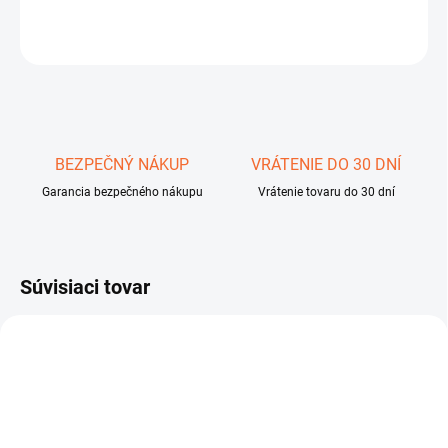
OPÝTAŤ SA
STRÁŽIŤ
Uložiť
BEZPEČNÝ NÁKUP
VRÁTENIE DO 30 DNÍ
Garancia bezpečného nákupu
Vrátenie tovaru do 30 dní
Súvisiaci tovar
2234600
2223200