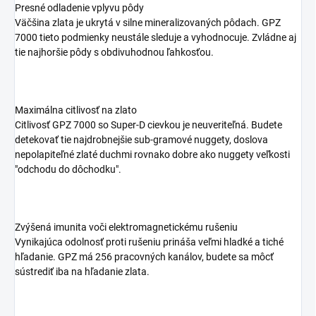
Presné odladenie vplyvu pôdy
Väčšina zlata je ukrytá v silne mineralizovaných pôdach. GPZ
7000 tieto podmienky neustále sleduje a vyhodnocuje. Zvládne aj
tie najhoršie pôdy s obdivuhodnou ľahkosťou.
Maximálna citlivosť na zlato
Citlivosť GPZ 7000 so Super-D cievkou je neuveriteľná. Budete
detekovať tie najdrobnejšie sub-gramové nuggety, doslova
nepolapiteľné zlaté duchmi rovnako dobre ako nuggety veľkosti
"odchodu do dôchodku".
Zvýšená imunita voči elektromagnetickému rušeniu
Vynikajúca odolnosť proti rušeniu prináša veľmi hladké a tiché
hľadanie. GPZ má 256 pracovných kanálov, budete sa môcť
sústrediť iba na hľadanie zlata.