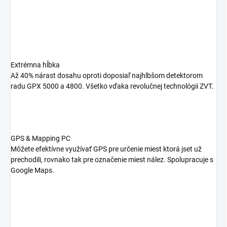
Extrémna hĺbka
Až 40% nárast dosahu oproti doposiaľ najhlbšom detektorom
radu GPX 5000 a 4800. Všetko vďaka revolučnej technológii ZVT.
GPS & Mapping PC
Môžete efektívne využívať GPS pre určenie miest ktorá jset už
prechodili, rovnako tak pre označenie miest nález. Spolupracuje s
Google Maps.