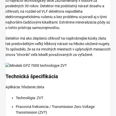
to najväčší technologický skok zaznamenaný v odbore za
posledných 30 rokov. Detektor má podstatný nárast dosahu a
citlivosti, na rozdiel od VLF detektora nepodlieha
elektromagnetickému rušeniu a bez problému si poradí aj s tými
najhoršími čadičovými lokalitami. Extrémne mineralizácia pôdy sú
u tohto prístroja samozrejmosťou.
Detektor má ako zlepšenú citlivosť na najdrobnejšie kúsky zlata
tak predovšetkým veľký hĺbkový nárast na hlboko uložené nugety.
To spôsobilo, že sa na mnohých miestach v uplynulých mesiacoch
znova "otvorilo" veľa lokalít považovaných za vyťažené.
Technická špecifikácia
Aplikácia: hľadanie zlata
Technológia: ZVT
Pracovná frekvencia / Transmission Zero Voltage
Transmission (ZVT)