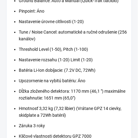
Ground Balance: Auto a Manual (Quick-Trak tlačidlo)
Pinpoint: Áno
Nastavenie úrovne citlivosti (1-20)
Tune / Noise Cancel: automatické a ručné odrušenie (256
kanálov)
Threshold Level (1-50), Pitch (1-100)
Nastavenie rozsahu (1-20) Limit (1-20)
Batéria Li-Ion dobíjacie: (7.2V DC, 72Wh)
Upozornenie na vybitú batériu: Áno
Dĺžka zloženého detektora: 1170 mm (46,1 ") maximálne
roztiahnutie: 1651 mm (65,0")
Hmotnosť 3,32 kg (7,32 libier) (Vrátane GPZ 14 cievky,
skidplate a 72Wh batérií)
Záruka 3 roky
Klíčové vlastnosti detektoru GPZ 7000