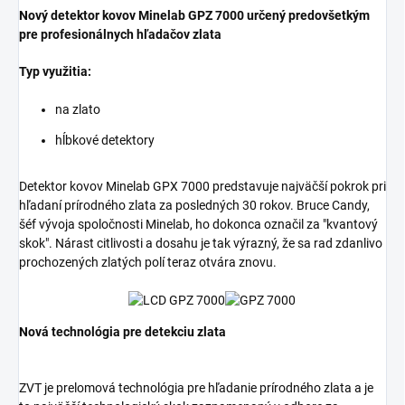
Nový detektor kovov Minelab GPZ 7000 určený predovšetkým
pre profesionálnych hľadačov zlata
Typ využitia:
na zlato
hĺbkové detektory
Detektor kovov Minelab GPX 7000 predstavuje najväčší pokrok pri
hľadaní prírodného zlata za posledných 30 rokov. Bruce Candy,
šéf vývoja spoločnosti Minelab, ho dokonca označil za "kvantový
skok". Nárast citlivosti a dosahu je tak výrazný, že sa rad zdanlivo
prochozených zlatých polí teraz otvára znovu.
Nová technológia pre detekciu zlata
ZVT je prelomová technológia pre hľadanie prírodného zlata a je