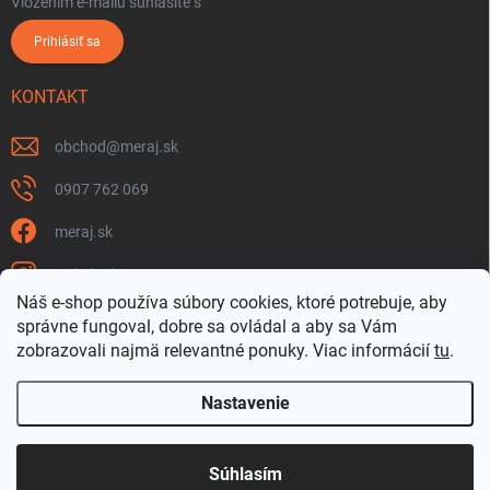
Vložením e-mailu súhlasíte s
podmienkami ochrany osobných údajov
Prihlásiť sa
KONTAKT
obchod
@
meraj.sk
0907 762 069
meraj.sk
m_link_sk
Náš e-shop používa súbory cookies, ktoré potrebuje, aby
https://www.youtube.com/@meraj-sk
správne fungoval, dobre sa ovládal a aby sa Vám
zobrazovali najmä relevantné ponuky.
Viac informácií
tu
.
@m_link_sk
Nastavenie
Copyright 2026
www.Meraj.sk
. Všetky práva vyhradené.
Súhlasím