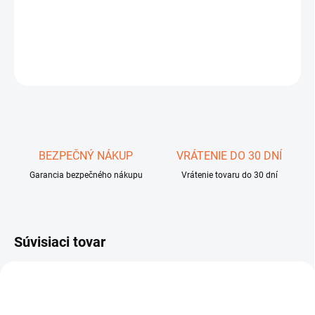
Sonda 30x25 cm pre Golden Sense
DETAILNÉ INFORMÁCIE
OPÝTAŤ SA
STRÁŽIŤ
Uložiť
BEZPEČNÝ NÁKUP
VRÁTENIE DO 30 DNÍ
Garancia bezpečného nákupu
Vrátenie tovaru do 30 dní
Súvisiaci tovar
1651310
1627100