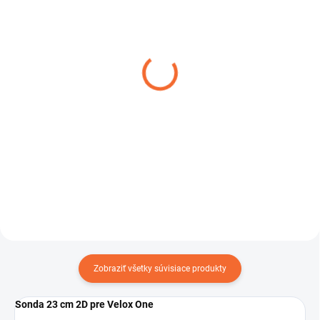
SKLADOM
SKLADOM
TAŠKA GARRETT
SLÚCHADLÁ GARRETT
UNIVERZÁLNA
TREASURE SOUND
€33
€22,50
Do košíka
Do košíka
Zobraziť všetky súvisiace produkty
Sonda 23 cm 2D pre Velox One