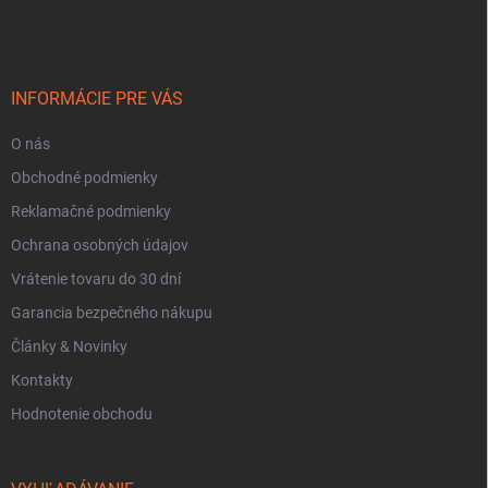
á
p
ä
t
i
INFORMÁCIE PRE VÁS
e
O nás
Obchodné podmienky
Reklamačné podmienky
Ochrana osobných údajov
Vrátenie tovaru do 30 dní
Garancia bezpečného nákupu
Články & Novinky
Kontakty
Hodnotenie obchodu