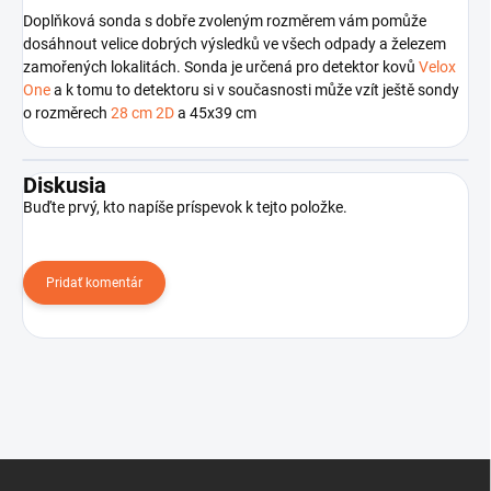
Doplňková sonda s dobře zvoleným rozměrem vám pomůže
dosáhnout velice dobrých výsledků ve všech odpady a železem
zamořených lokalitách. Sonda je určená pro detektor kovů
Velox
One
a k tomu to detektoru si v současnosti může vzít ještě sondy
o rozměrech
28 cm 2D
a 45x39 cm
Diskusia
Buďte prvý, kto napíše príspevok k tejto položke.
Pridať komentár
Z