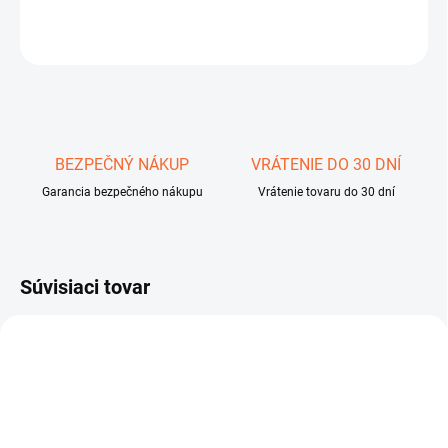
OPÝTAŤ SA
STRÁŽIŤ
Uložiť
BEZPEČNÝ NÁKUP
VRÁTENIE DO 30 DNÍ
Garancia bezpečného nákupu
Vrátenie tovaru do 30 dní
Súvisiaci tovar
1608700
1612500