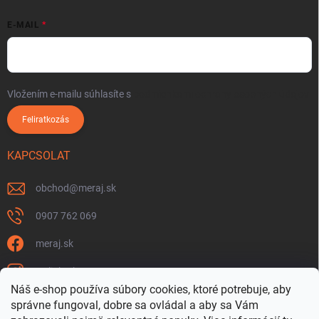
E-MAIL
Vložením e-mailu súhlasíte s
podmienkami ochrany osobných údajov
Feliratkozás
KAPCSOLAT
obchod
@
meraj.sk
0907 762 069
meraj.sk
m_link_sk
Náš e-shop používa súbory cookies, ktoré potrebuje, aby
https://www.youtube.com/@meraj-sk
správne fungoval, dobre sa ovládal a aby sa Vám