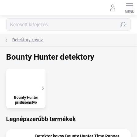
Ugrás
a
fő
tartalomhoz
Keresés
Detektory kovov
Bounty Hunter detektory
Bounty Hunter
príslušenstvo
Legnépszerűbb termékek
Detektor kovov Bounty Hunter Time Ranger