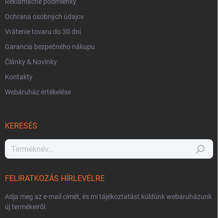
Reklamačné podmienky
Ochrana osobných údajov
Vrátenie tovaru do 30 dní
Garancia bezpečného nákupu
Články & Novinky
Kontakty
Webáruház értékelése
KERESÉS
Keresés
FELIRATKOZÁS HÍRLEVÉLRE
Adja meg az e-mail címét, és mi tájékoztatást küldünk webáruházunk
új termékeiről.