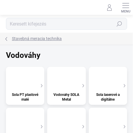
Ugrás
a
fő
tartalomhoz
Keresés
Stavebná meracia technika
Vodováhy
Sola PT plastové
Vodovahy SOLA
Sola laserové a
malé
Metal
digitálne