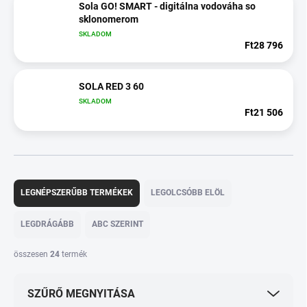
Sola GO! SMART - digitálna vodováha so
sklonomerom
SKLADOM
Ft28 796
SOLA RED 3 60
SKLADOM
Ft21 506
T
e
LEGNÉPSZERŰBB TERMÉKEK
LEGOLCSÓBB ELÖL
r
m
LEGDRÁGÁBB
ABC SZERINT
é
k
összesen
24
termék
e
k
SZŰRŐ MEGNYITÁSA
r