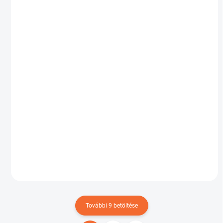
SKLADOM
Vodováha SOLA AZ 150
Ft23 693
Kosárba
További 9 betöltése