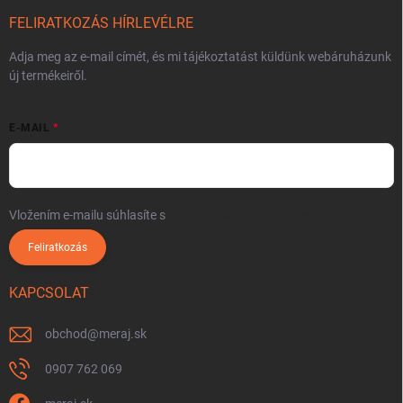
FELIRATKOZÁS HÍRLEVÉLRE
Adja meg az e-mail címét, és mi tájékoztatást küldünk webáruházunk
új termékeiről.
E-MAIL
Vložením e-mailu súhlasíte s
podmienkami ochrany osobných údajov
Feliratkozás
KAPCSOLAT
obchod
@
meraj.sk
0907 762 069