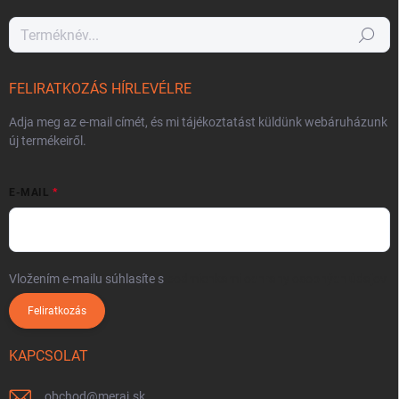
Keresés
FELIRATKOZÁS HÍRLEVÉLRE
Adja meg az e-mail címét, és mi tájékoztatást küldünk webáruházunk
új termékeiről.
E-MAIL
Vložením e-mailu súhlasíte s
podmienkami ochrany osobných údajov
Feliratkozás
KAPCSOLAT
obchod
@
meraj.sk