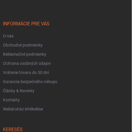
b
l
é
c
INFORMÁCIE PRE VÁS
O nás
Obchodné podmienky
Reklamačné podmienky
Ochrana osobných údajov
Vrátenie tovaru do 30 dní
Garancia bezpečného nákupu
Články & Novinky
Kontakty
Webáruház értékelése
KERESÉS