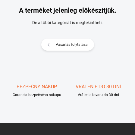
A terméket jelenleg előkészítjük.
De a többi kategóriát is megtekintheti.
Vásárlás folytatása
BEZPEČNÝ NÁKUP
VRÁTENIE DO 30 DNÍ
Garancia bezpečného nákupu
Vrátenie tovaru do 30 dní
L
á