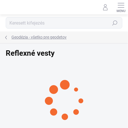
Ugrás
a
fő
tartalomhoz
Keresés
Geodézia - všetko pre geodetov
Reflexné vesty