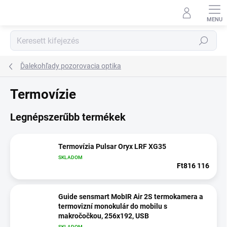
Ugrás
a
fő
tartalomhoz
Keresés
Ďalekohľady pozorovacia optika
Termovízie
Legnépszerűbb termékek
Termovízia Pulsar Oryx LRF XG35
SKLADOM
Ft816 116
Guide sensmart MobIR Air 2S termokamera a
termovizní monokulár do mobilu s
makročočkou, 256x192, USB
SKLADOM