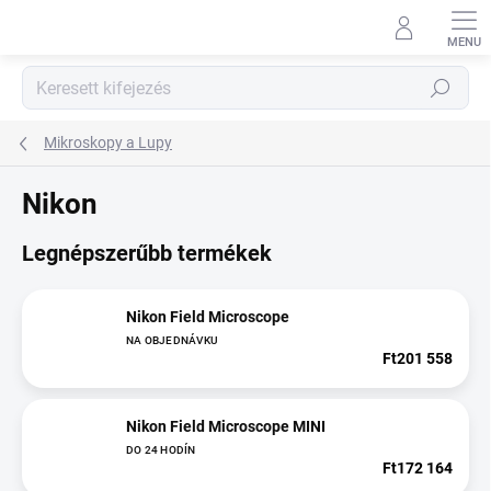
Ugrás
a
fő
tartalomhoz
Keresés
Mikroskopy a Lupy
Nikon
Legnépszerűbb termékek
Nikon Field Microscope
NA OBJEDNÁVKU
Ft201 558
Nikon Field Microscope MINI
DO 24 HODÍN
Ft172 164