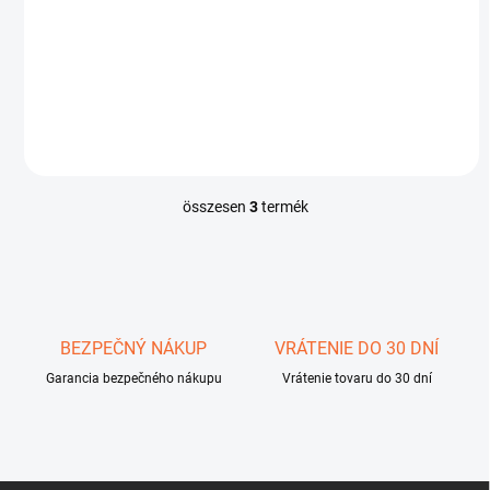
Nikon EZ Micro
Ft332 428
Kosárba
összesen
3
termék
L
i
s
t
a
i
r
BEZPEČNÝ NÁKUP
VRÁTENIE DO 30 DNÍ
á
Garancia bezpečného nákupu
n
Vrátenie tovaru do 30 dní
y
í
t
á
s