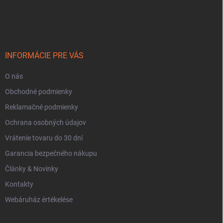
L
e
á
l
b
e
l
m
é
e
c
i
INFORMÁCIE PRE VÁS
O nás
Obchodné podmienky
Reklamačné podmienky
Ochrana osobných údajov
Vrátenie tovaru do 30 dní
Garancia bezpečného nákupu
Články & Novinky
Kontakty
Webáruház értékelése