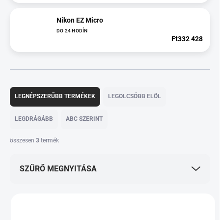
Nikon EZ Micro
DO 24 HODÍN
Ft332 428
T
e
LEGNÉPSZERŰBB TERMÉKEK
LEGOLCSÓBB ELÖL
r
m
LEGDRÁGÁBB
ABC SZERINT
é
k
összesen
3
termék
e
k
SZŰRŐ MEGNYITÁSA
r
e
n
T
d
e
e
PKOD-1268
r