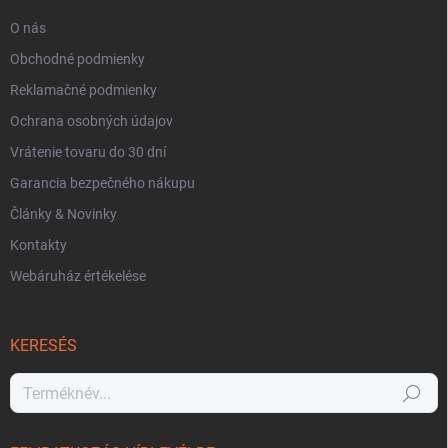
O nás
Obchodné podmienky
Reklamačné podmienky
Ochrana osobných údajov
Vrátenie tovaru do 30 dní
Garancia bezpečného nákupu
Články & Novinky
Kontakty
Webáruház értékelése
KERESÉS
Keresés