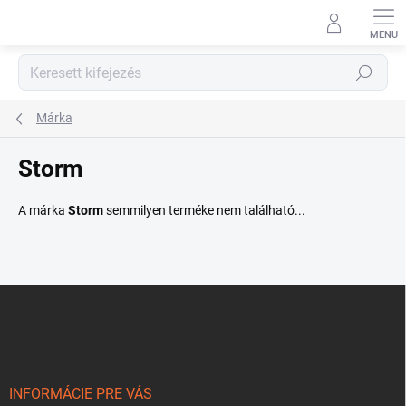
Ugrás
a
fő
tartalomhoz
Keresés
Márka
Storm
A márka
Storm
semmilyen terméke nem található...
L
á
b
l
é
c
INFORMÁCIE PRE VÁS