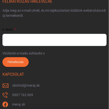
FELIRATKOZÁS HÍRLEVÉLRE
Adja meg az e-mail címét, és mi tájékoztatást küldünk webáruházunk
új termékeiről.
E-MAIL
Vložením e-mailu súhlasíte s
podmienkami ochrany osobných údajov
Feliratkozás
KAPCSOLAT
obchod
@
meraj.sk
0907 762 069
meraj.sk