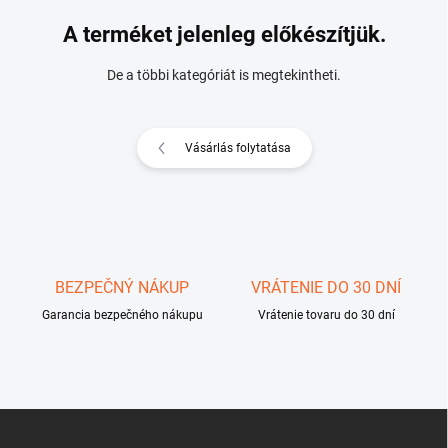
A terméket jelenleg előkészítjük.
De a többi kategóriát is megtekintheti.
Vásárlás folytatása
BEZPEČNÝ NÁKUP
VRÁTENIE DO 30 DNÍ
Garancia bezpečného nákupu
Vrátenie tovaru do 30 dní
L
á