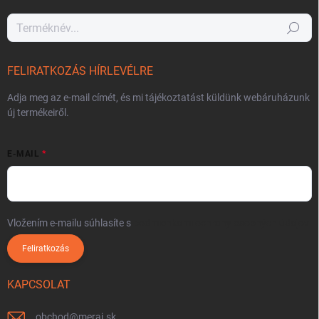
Keresés
FELIRATKOZÁS HÍRLEVÉLRE
Adja meg az e-mail címét, és mi tájékoztatást küldünk webáruházunk
új termékeiről.
E-MAIL
Vložením e-mailu súhlasíte s
podmienkami ochrany osobných údajov
Feliratkozás
KAPCSOLAT
obchod
@
meraj.sk