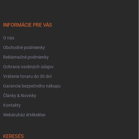
b
l
é
c
INFORMÁCIE PRE VÁS
O nás
Obchodné podmienky
Reklamačné podmienky
Ochrana osobných údajov
Vrátenie tovaru do 30 dní
Garancia bezpečného nákupu
Články & Novinky
Kontakty
Webáruház értékelése
KERESÉS