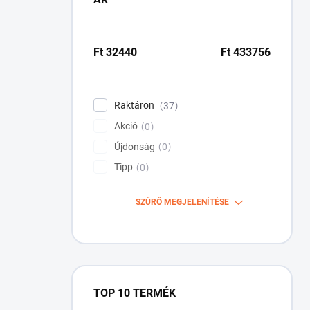
Ft
32440
Ft
433756
Raktáron
37
Akció
0
Újdonság
0
Tipp
0
SZŰRŐ MEGJELENÍTÉSE
TOP 10 TERMÉK