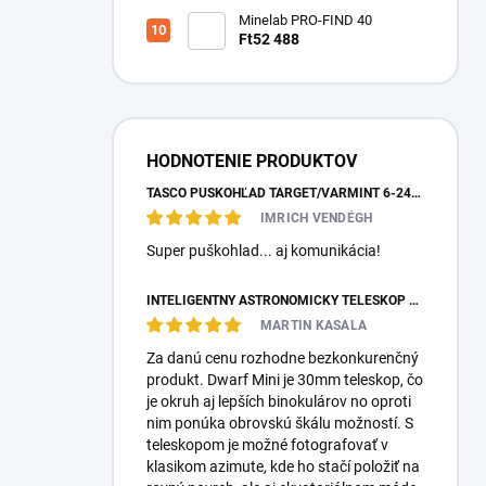
Minelab PRO-FIND 40
Ft52 488
HODNOTENIE PRODUKTOV
TASCO PUŠKOHĽAD TARGET/VARMINT 6-24X42 MILDOT
IMRICH VENDÉGH
Super puškohlad... aj komunikácia!
INTELIGENTNÝ ASTRONOMICKÝ TELESKOP DWARFLAB DWARF MINI
MARTIN KASALA
Za danú cenu rozhodne bezkonkurenčný
produkt. Dwarf Mini je 30mm teleskop, čo
je okruh aj lepších binokulárov no oproti
nim ponúka obrovskú škálu možností. S
teleskopom je možné fotografovať v
klasikom azimute, kde ho stačí položiť na