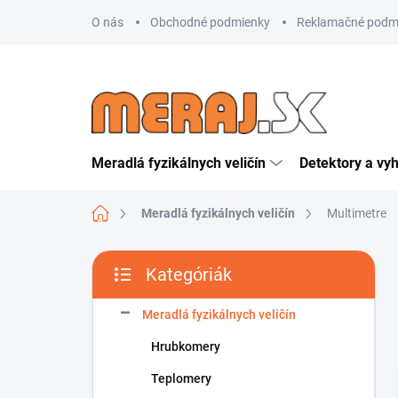
Ugrás
O nás
Obchodné podmienky
Reklamačné podm
a
fő
tartalomhoz
Meradlá fyzikálnych veličín
Detektory a vy
Kezdőlap
Meradlá fyzikálnych veličín
Multimetre
O
Kategóriák
l
Kategóriák
d
átugrása
a
Meradlá fyzikálnych veličín
l
Hrubkomery
s
ó
Teplomery
p