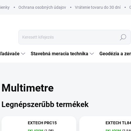
ienky
Ochrana osobných údajov
Vrátenie tovaru do 30 dní
Keresés
hľadávače
Stavebná meracia technika
Geodézia a ze
Multimetre
Legnépszerűbb termékek
EXTECH PRC15
EXTECH TL8
SKLADOM
(1 DB)
SKLADOM
(2 SA