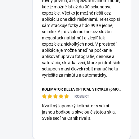
rovný povrch, ale aj ekvatoriálnom móde,
kde je možné ísť až do 90 sekundovej
expozície. Všetko je možné riešiť cez
aplikáciu one click riešeniami. Teleskop si
sám stackuje fotky až do 999 v jednej
snímke. Aj tú však možno cez službu
megastack natiahnúť a zlepiť tak
expozície z niekoľkých nocí. V prostredí
aplikácie je možné hneď na počkanie
aplikovať úpravu fotografie, denoise a
saturáciu, skrátka veci, ktoré pri drahších
setupoch musí človek robiť manuálne tu
vyriešite za minútu a automaticky.
KOLIMÁTOR DELTA OPTICAL STRYKER (6MOA)
ROBERT
Kvalitný japonský kolimátor s velmi
jasnou bodkou a skvelou čistotou skla.
Svele sedí na Canik rival s.