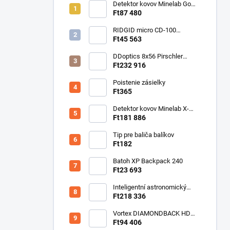
Detektor kovov Minelab Go
Find 66
Ft87 480
RIDGID micro CD-100
Detektor horľavých plynov
Ft45 563
DDoptics 8x56 Pirschler
Gen.3 Magnesium zelený
Ft232 916
Poistenie zásielky
Ft365
Detektor kovov Minelab X-
Terra ELITE pinpoiter set
Ft181 886
Tip pre baliča balíkov
Ft182
Batoh XP Backpack 240
Ft23 693
Inteligentní astronomický
teleskop DwarfLab Dwarf III
Ft218 336
Vortex DIAMONDBACK HD
10X50
Ft94 406