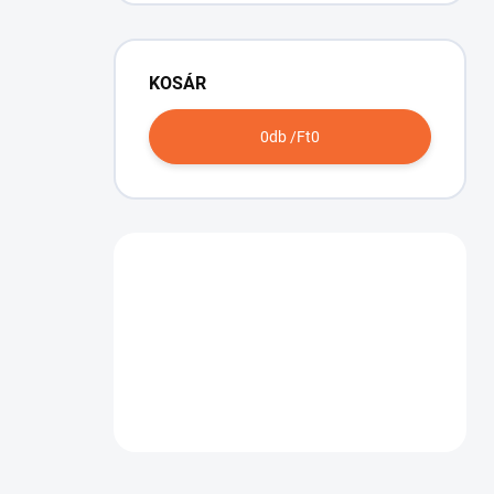
KOSÁR
0
db /
Ft0