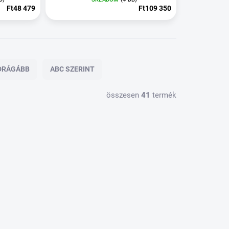
Ft48 479
Ft109 350
DRÁGÁBB
ABC SZERINT
összesen
41
termék
M_TL841
TM_EX382252
KLADOM
SKLADOM
(2 SAD)
(4 DB)