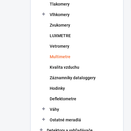
Tlakomery
a
n
Vlhkomery
e
l
Zvukomery
LUXMETRE
Vetromery
Multimetre
Kvalita vzduchu
Záznamníky dataloggery
Hodinky
Deflektometre
Váhy
Ostatné meradlá
Detektory a vyhľadávače