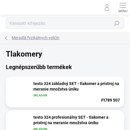
Ugrás
a
fő
tartalomhoz
Keresés
Meradlá fyzikálnych veličín
Tlakomery
Legnépszerűbb termékek
testo 324 základný SET - tlakomer a prístroj na
meranie množstva úniku
SKLADOM
Ft789 507
testo 324 profesionálny SET - tlakomer a
prístroj na meranie množstva úniku
SKLADOM