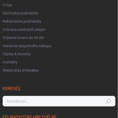
O nás
Obchodné podmienky
Reklamačné podmienky
Ochrana osobných údajov
Vrátenie tovaru do 30 dní
Garancia bezpečného nákupu
Články & Novinky
Kontakty
Webáruház értékelése
KERESÉS
Keresés
FELIRATKOZÁS HÍRLEVÉLRE