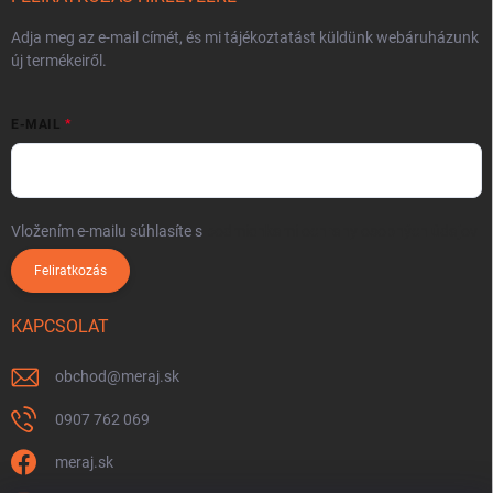
Adja meg az e-mail címét, és mi tájékoztatást küldünk webáruházunk
új termékeiről.
E-MAIL
Vložením e-mailu súhlasíte s
podmienkami ochrany osobných údajov
Feliratkozás
KAPCSOLAT
obchod
@
meraj.sk
0907 762 069
meraj.sk