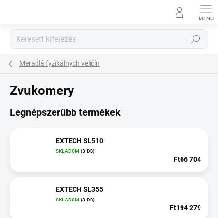
Ugrás
a
fő
tartalomhoz
Keresés
Meradlá fyzikálnych veličín
Zvukomery
Legnépszerűbb termékek
EXTECH SL510
SKLADOM
(3 DB)
Ft66 704
EXTECH SL355
SKLADOM
(3 DB)
Ft194 279