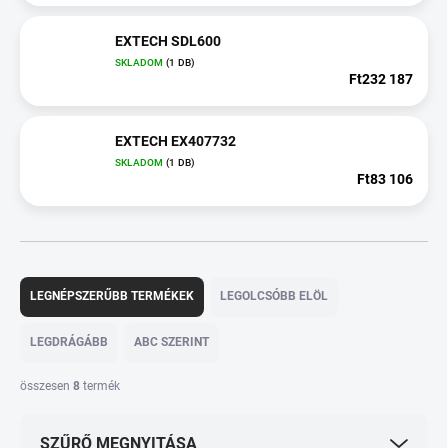
EXTECH SDL600
SKLADOM
(1 DB)
Ft232 187
EXTECH EX407732
SKLADOM
(1 DB)
Ft83 106
T
e
LEGNÉPSZERŰBB TERMÉKEK
LEGOLCSÓBB ELÖL
r
m
LEGDRÁGÁBB
ABC SZERINT
é
k
összesen
8
termék
e
k
SZŰRŐ MEGNYITÁSA
r