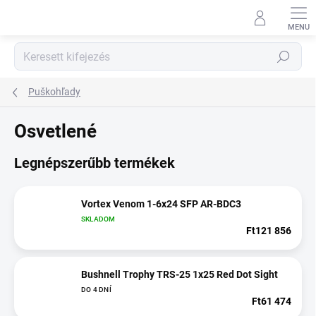
Ugrás
a
fő
tartalomhoz
Keresés
Puškohľady
Osvetlené
Legnépszerűbb termékek
Vortex Venom 1-6x24 SFP AR-BDC3
SKLADOM
Ft121 856
Bushnell Trophy TRS-25 1x25 Red Dot Sight
DO 4 DNÍ
Ft61 474