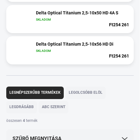
Delta Optical Titanium 2,5-10x50 HD 4A S
SKLADOM
Ft254 261
Delta Optical Titanium 2,5-10x56 HD Di
SKLADOM
Ft254 261
T
e
LEGNÉPSZERŰBB TERMÉKEK
LEGOLCSÓBB ELÖL
r
m
LEGDRÁGÁBB
ABC SZERINT
é
k
összesen
4
termék
e
k
SZŰRŐ MEGNYITÁSA
r