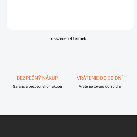
pomocí dvou tlačítek. Hodnota naposledy zvolené...
összesen
4
termék
L
i
s
t
a
i
r
BEZPEČNÝ NÁKUP
VRÁTENIE DO 30 DNÍ
á
Garancia bezpečného nákupu
n
Vrátenie tovaru do 30 dní
y
í
t
á
s
L
e
á
l
b
e