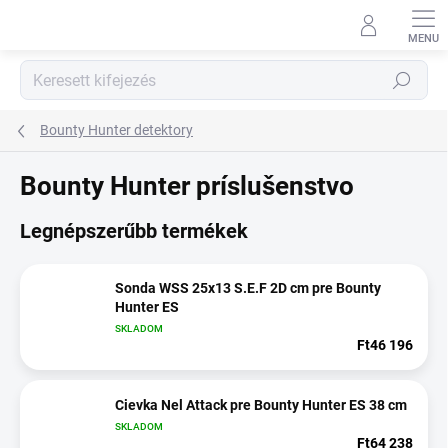
Ugrás
a
fő
tartalomhoz
Keresés
Bounty Hunter detektory
Bounty Hunter príslušenstvo
Legnépszerűbb termékek
Sonda WSS 25x13 S.E.F 2D cm pre Bounty
Hunter ES
SKLADOM
Ft46 196
Cievka Nel Attack pre Bounty Hunter ES 38 cm
SKLADOM
Ft64 238