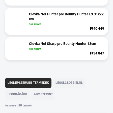
Cievka Nel Hunter pre Bounty Hunter ES 31x22
cm
SKLADOM
Ft40 449
Cievka Nel Sharp pre Bounty Hunter 13cm
SKLADOM
Ft34 847
T
e
LEGNÉPSZERŰBB TERMÉKEK
LEGOLCSÓBB ELÖL
r
m
LEGDRÁGÁBB
ABC SZERINT
é
k
összesen
20
termék
e