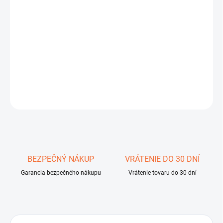
DORUČIŤ DO:
11.8.2026
−
+
Pridať do košíka
DETAILNÉ INFORMÁCIE
OPÝTAŤ SA
STRÁŽIŤ
Uložiť
BEZPEČNÝ NÁKUP
VRÁTENIE DO 30 DNÍ
Garancia bezpečného nákupu
Vrátenie tovaru do 30 dní