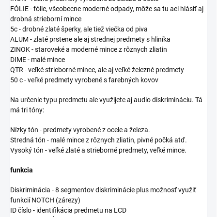
FÓLIE - fólie, všeobecne moderné odpady, môže sa tu ael hlásiť aj
drobná strieborní mince
5c - drobné zlaté šperky, ale tiež viečka od piva
ALUM - zlaté prstene ale aj strednej predmety s hliníka
ZINOK - staroveké a moderné mince z rôznych zliatin
DIME - malé mince
QTR - veľké strieborné mince, ale aj veľké železné predmety
50 c - veľké predmety vyrobené s farebných kovov
Na určenie typu predmetu ale využijete aj audio diskrimináciu. Tá
má tri tóny:
Nízky tón - predmety vyrobené z ocele a železa.
Stredná tón - malé mince z rôznych zliatin, pivné počká atď.
Vysoký tón - veľké zlaté a strieborné predmety, veľké mince.
funkcia
Diskriminácia - 8 segmentov diskriminácie plus možnosť využiť
funkcií NOTCH (zárezy)
ID číslo - identifikácia predmetu na LCD