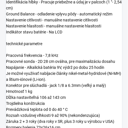
Identifikácia hĺbky - Pracuje priebežne a údaj je v palcoch (1 "- 2,54
cm)
Ground Balance - odladenie vplyvu pôdy - automatický režim
Nastavenie citlivosti - manuálne nastavenie citlivosti
Nastavenie hlasitosti - manuálne nastavenie hlasitosti
Indikátor stavu batérie - Na LCD
technické parametre
Pracovná frekvencia - 7,8 kHz
Pracovné sonda - 2D 28 cm oválna, pre maximalizáciu dosahu
Napájanie - Alkalická batéria 9V, výdrž po dobu 25 hodín
Je možné využívať nabíjacie články nikel-metal-hydridové (Ni-MH)
a lítium-iónové (Li-ion).
Konektor pre slúchadlá - jack 1/8 a 6.3mm (veľký a malý)
Hmotnosť 1 kg
Dĺžka nastaviteľná 106 až 143 cm
Trojdielna konštrukcia
Prevádzková teplota od 0 do 40 ° C
Rozsah vzdušnej vlhkosti 9 až 90% (nekondenzujúca)
Záruka 2 + 3 roky (dva roky v SR, plus 3 roky u výrobcu v USA)
Rozmery balenia 73x26x16 cm