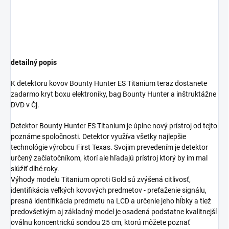
detailný popis
K detektoru kovov Bounty Hunter ES Titanium teraz dostanete
zadarmo kryt boxu elektroniky, bag Bounty Hunter a inštruktážne
DVD v Čj.
Detektor Bounty Hunter ES Titanium je úplne nový prístroj od tejto
poznáme spoločnosti. Detektor využíva všetky najlepšie
technológie výrobcu First Texas. Svojim prevedením je detektor
určený začiatočníkom, ktorí ale hľadajú prístroj ktorý by im mal
slúžiť dlhé roky.
Výhody modelu Titanium oproti Gold sú zvýšená citlivosť,
identifikácia veľkých kovových predmetov - preťaženie signálu,
presná identifikácia predmetu na LCD a určenie jeho hĺbky a tiež
predovšetkým aj základný model je osadená podstatne kvalitnejší
oválnu koncentrickú sondou 25 cm, ktorú môžete poznať