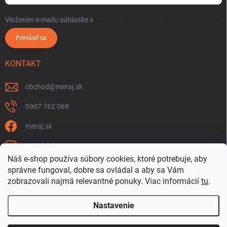
Vložením e-mailu súhlasíte s
podmienkami ochrany osobných údajov
Prihlásiť sa
KONTAKT
obchod
@
meraj.sk
0907 762 069
meraj.sk
m_link_sk
Náš e-shop používa súbory cookies, ktoré potrebuje, aby
https://www.youtube.com/@meraj-sk
správne fungoval, dobre sa ovládal a aby sa Vám
zobrazovali najmä relevantné ponuky.
Viac informácií
tu
.
@m_link_sk
Nastavenie