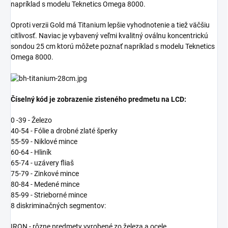
napríklad s modelu Teknetics Omega 8000.
Oproti verzii Gold má Titanium lepšie vyhodnotenie a tiež väčšiu
citlivosť. Naviac je vybavený veľmi kvalitný oválnu koncentrickú
sondou 25 cm ktorú môžete poznať napríklad s modelu Teknetics
Omega 8000.
Číselný kód je zobrazenie zisteného predmetu na LCD:
0 -39 - Železo
40-54 - Fólie a drobné zlaté šperky
55-59 - Niklové mince
60-64 - Hliník
65-74 - uzávery fliaš
75-79 - Zinkové mince
80-84 - Medené mince
85-99 - Strieborné mince
8 diskriminačných segmentov:
IRON - rôzne predmety vyrobené zo železa a ocele