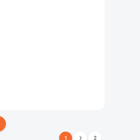
ADOM
SKLADOM
Sonda 25x12.5cm 2D
pre detektory Bounty
Hunter ES
€149,70
Do košíka
1
2