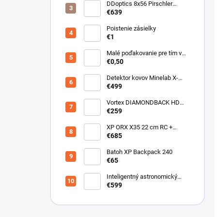
DDoptics 8x56 Pirschler
Gen.3 Magnesium zelený
€639
Poistenie zásielky
€1
Malé poďakovanie pre tím v
sklade
€0,50
Detektor kovov Minelab X-
Terra ELITE pinpoiter set
€499
Vortex DIAMONDBACK HD
10X50
€259
XP ORX X35 22 cm RC +
bezdrôtové slúchadlá
€685
WSAUDIO
Batoh XP Backpack 240
€65
Inteligentný astronomický
teleskop DwarfLab Dwarf III
€599