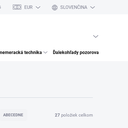
EUR
SLOVENČINA
Garancia bezpečného nákupu
Články & Novinky
Kontakty
Ho
PRÁZDNY KOŠÍK
NÁKUPNÝ
KOŠÍK
memeracká technika
Ďalekohľady pozorovacia optika
27
položiek celkom
ABECEDNE