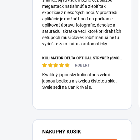
snímke. Aj tú však možno cez službu
megastack natiahnúť a zlepiť tak
expozície z niekoľkých nocí. V prostredí
aplikácie je možné hneď na počkanie
aplikovať úpravu fotografie, denoise a
saturáciu, skrátka veci, ktoré pri drahších
setupoch musí človek robiť manuálne tu
vyriešite za minútu a automaticky.
KOLIMÁTOR DELTA OPTICAL STRYKER (6MOA)
ROBERT
Kvalitný japonský kolimátor s velmi
jasnou bodkou a skvelou čistotou skla.
Svele sedí na Canik rival s.
NÁKUPNÝ KOŠÍK