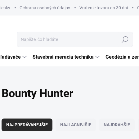
ienky
Ochrana osobných údajov
Vrátenie tovaru do 30 dní
Hľadať
hľadávače
Stavebná meracia technika
Geodézia a ze
Bounty Hunter
R
a
NAJPREDÁVANEJŠIE
NAJLACNEJŠIE
NAJDRAHŠIE
d
e