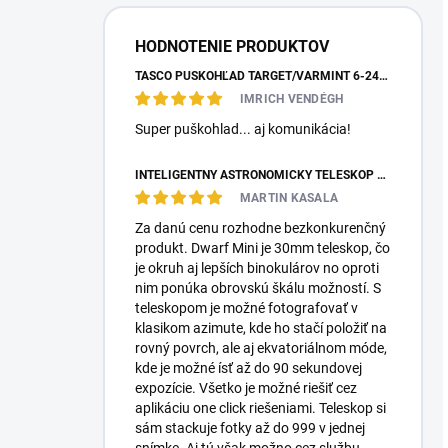
HODNOTENIE PRODUKTOV
TASCO PUŠKOHĽAD TARGET/VARMINT 6-24X42 MILDOT
IMRICH VENDÉGH
Super puškohlad... aj komunikácia!
INTELIGENTNÝ ASTRONOMICKÝ TELESKOP DWARFLAB DWARF MINI
MARTIN KASALA
Za danú cenu rozhodne bezkonkurenčný
produkt. Dwarf Mini je 30mm teleskop, čo
je okruh aj lepších binokulárov no oproti
nim ponúka obrovskú škálu možností. S
teleskopom je možné fotografovať v
klasikom azimute, kde ho stačí položiť na
rovný povrch, ale aj ekvatoriálnom móde,
kde je možné ísť až do 90 sekundovej
expozície. Všetko je možné riešiť cez
aplikáciu one click riešeniami. Teleskop si
sám stackuje fotky až do 999 v jednej