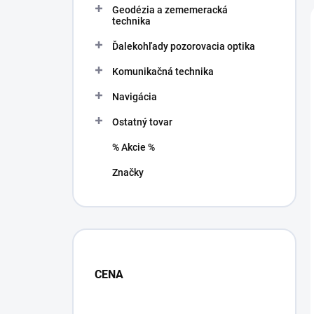
Geodézia a zememeracká
e
technika
l
Ďalekohľady pozorovacia optika
Komunikačná technika
Navigácia
Ostatný tovar
% Akcie %
Značky
CENA