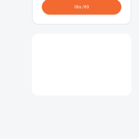
0
ks /
€0