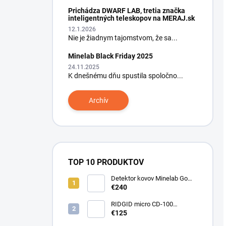
Prichádza DWARF LAB, tretia značka
inteligentných teleskopov na MERAJ.sk
12.1.2026
Nie je žiadnym tajomstvom, že sa...
Minelab Black Friday 2025
24.11.2025
K dnešnému dňu spustila spoločno...
Archív
TOP 10 PRODUKTOV
Detektor kovov Minelab Go
Find 66
€240
RIDGID micro CD-100
Detektor horľavých plynov
€125