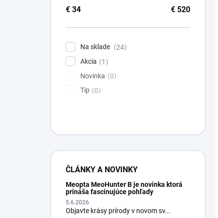
€
34
€
520
Na sklade
24
Akcia
1
Novinka
0
Tip
0
ČLÁNKY A NOVINKY
Meopta MeoHunter B je novinka ktorá
prináša fascinujúce pohľady
5.6.2026
Objavte krásy prírody v novom sv...