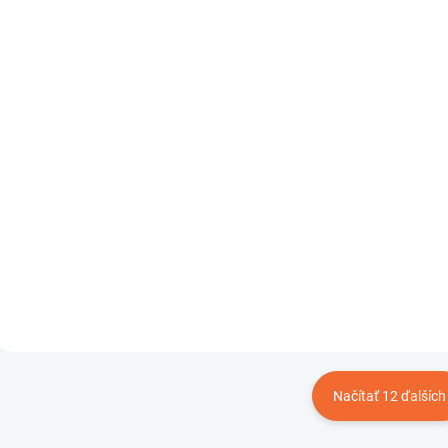
SKLADOM
SKL
Sonda 20 cm
Sonda 25 cm
koncentrická pre
koncentrická pre
detektory Bounty
detektory Bounty
Hunter ES
Hunter ES
€107,30
€153,50
Do košíka
Do košíka
Načítať 12 ďalších