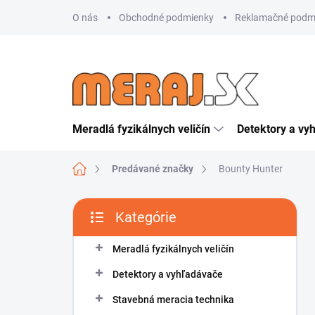
Prejsť
O nás
Obchodné podmienky
Reklamačné podm
na
obsah
Meradlá fyzikálnych veličín
Detektory a vy
Domov
Predávané značky
Bounty Hunter
B
Kategórie
o
Preskočiť
č
kategórie
n
Meradlá fyzikálnych veličín
ý
Detektory a vyhľadávače
p
a
Stavebná meracia technika
n